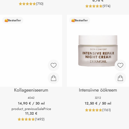
6,76 €
(
710
)
product_reviewNumberLabel
(
974
)
product_review
Bestseller
Bestseller
Kollageeniseerum
Intensiivne öökreem
4042
3212
14,90 €
/ 30 ml
12,50 €
/ 50 ml
product_previousSalePrice
(
1161
)
product_review
11,32 €
(
1492
)
product_reviewNumberLabel