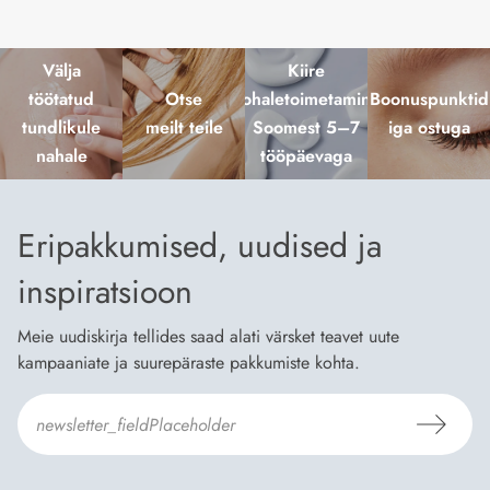
Välja
Kiire
töötatud
Otse
kohaletoimetamine
Boonuspunktid
tundlikule
meilt teile
Soomest 5–7
iga ostuga
nahale
tööpäevaga
Eripakkumised, uudised ja
inspiratsioon
Meie uudiskirja tellides saad alati värsket teavet uute
kampaaniate ja suurepäraste pakkumiste kohta.
Nõustun Dermosili
tellimistingimuste
- ja
andmekaitsepoliitikaga
.
*