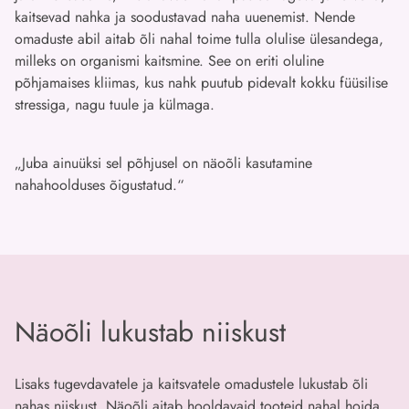
kaitsevad nahka ja soodustavad naha uuenemist. Nende
omaduste abil aitab õli nahal toime tulla olulise ülesandega,
milleks on organismi kaitsmine. See on eriti oluline
põhjamaises kliimas, kus nahk puutub pidevalt kokku füüsilise
stressiga, nagu tuule ja külmaga.
„Juba ainuüksi sel põhjusel on näoõli kasutamine
nahahoolduses õigustatud.“
Näoõli lukustab niiskust
Lisaks tugevdavatele ja kaitsvatele omadustele lukustab õli
nahas niiskust. Näoõli aitab hooldavaid tooteid nahal hoida