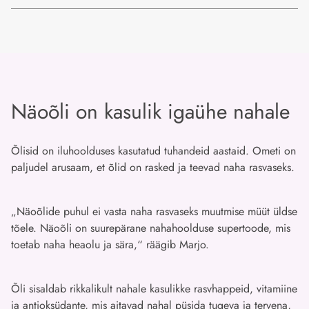
Näoõli on kasulik igaühe nahale
Õlisid on iluhoolduses kasutatud tuhandeid aastaid. Ometi on
paljudel arusaam, et õlid on rasked ja teevad naha rasvaseks.
„Näoõlide puhul ei vasta naha rasvaseks muutmise müüt üldse
tõele. Näoõli on suurepärane nahahoolduse supertoode, mis
toetab naha heaolu ja sära,“ räägib Marjo.
Õli sisaldab rikkalikult nahale kasulikke rasvhappeid, vitamiine
ja antioksüdante, mis aitavad nahal püsida tugeva ja tervena,