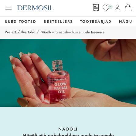
0
UUED TOOTED
BESTSELLERS
TOOTESARJAD
NÄGU
/
/
Pealeht
Iluartiklid
Näoõli viib nahahoolduse uuele tasemele
NÄOÕLI
Näoõli viib nahahoolduse uuele tasemele