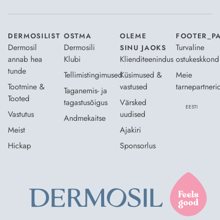
DERMOSILIST
OSTMA
OLEME
FOOTER_P
Dermosil
Dermosili
Turvaline
SINU JAOKS
annab hea
Klubi
Klienditeenindus
ostukeskkond
tunde
Tellimistingimused
Küsimused &
Meie
Tootmine &
vastused
tarnepartneri
Taganemis- ja
Tooted
tagastusõigus
Värsked
EESTI
Vastutus
uudised
Andmekaitse
Meist
Ajakiri
Hickap
Sponsorlus