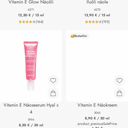
Vitamin E Glow Näoõli
Iluõli näole
4271
4272
12,50 €
/ 15 ml
13,90 €
/ 15 ml
(
164
)
(
193
)
product_reviewNumberLabel
product_review
Bestseller
Vitamin E Näoseerum Hyal x
Vitamin E Näokreem
4
3066
8,90 €
/ 50 ml
3994
product_previousSalePrice
8,50 €
/ 30 ml