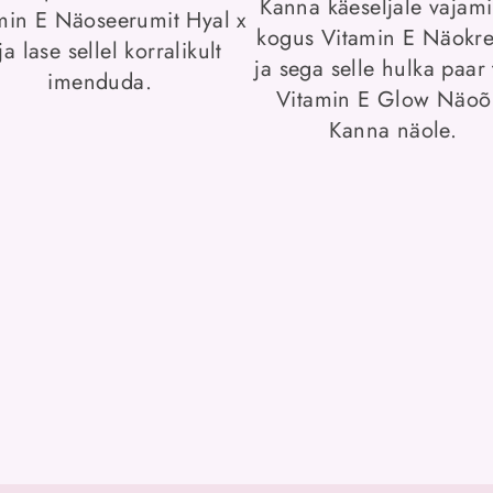
Kanna käeseljale vajam
min E Näoseerumit Hyal x
kogus Vitamin E Näokr
ja lase sellel korralikult
ja sega selle hulka paar 
imenduda.
Vitamin E Glow Näoõl
Kanna näole.