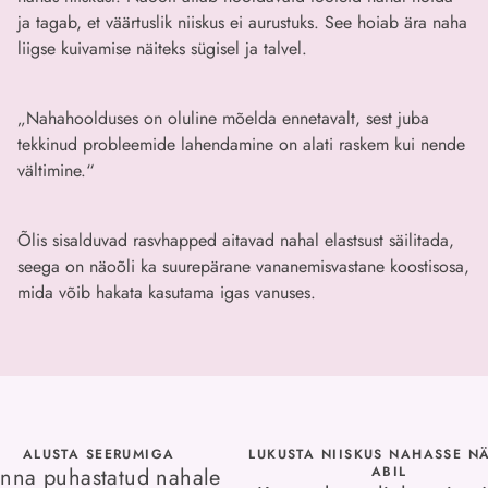
ja tagab, et väärtuslik niiskus ei aurustuks. See hoiab ära naha
liigse kuivamise näiteks sügisel ja talvel.
„Nahahoolduses on oluline mõelda ennetavalt, sest juba
tekkinud probleemide lahendamine on alati raskem kui nende
vältimine.“
Õlis sisalduvad rasvhapped aitavad nahal elastsust säilitada,
seega on näoõli ka suurepärane vananemisvastane koostisosa,
mida võib hakata kasutama igas vanuses.
ALUSTA SEERUMIGA
LUKUSTA NIISKUS NAHASSE N
nna puhastatud nahale
ABIL