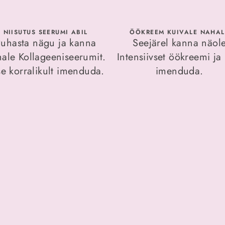
NIISUTUS SEERUMI ABIL
ÖÖKREEM KUIVALE NAHAL
uhasta nägu ja kanna
Seejärel kanna näol
ale Kollageeniseerumit.
Intensiivset öökreemi ja 
se korralikult imenduda.
imenduda.