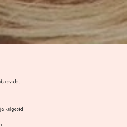
ab ravida.
 ja kulgesid
ku