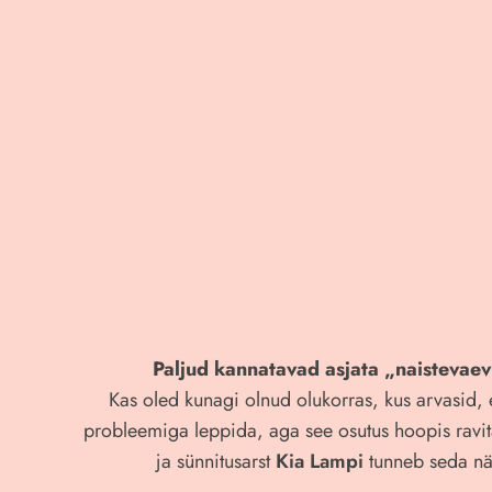
Paljud kannatavad asjata „naistevaev
Kas oled kunagi olnud olukorras, kus arvasid, e
probleemiga leppida, aga see osutus hoopis rav
ja sünnitusarst
Kia Lampi
tunneb seda näh