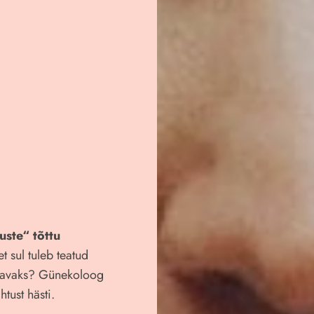
uste“ tõttu
t sul tuleb teatud
itavaks? Günekoloog
tust hästi.