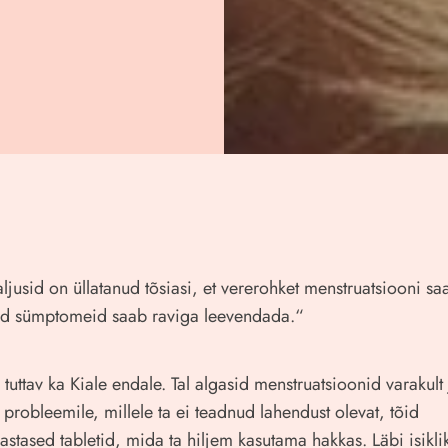
ljusid on üllatanud tõsiasi, et vererohket menstruatsiooni sa
usid sümptomeid saab raviga leevendada.“
tuttav ka Kiale endale. Tal algasid menstruatsioonid varakult
i probleemile, millele ta ei teadnud lahendust olevat, tõid
astased tabletid, mida ta hiljem kasutama hakkas. Läbi isikli