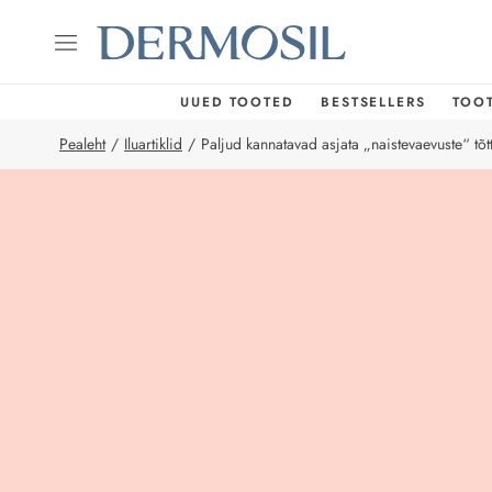
UUED TOOTED
BESTSELLERS
TOO
Pealeht
/
Iluartiklid
/
Paljud kannatavad asjata „naistevaevuste“ tõt