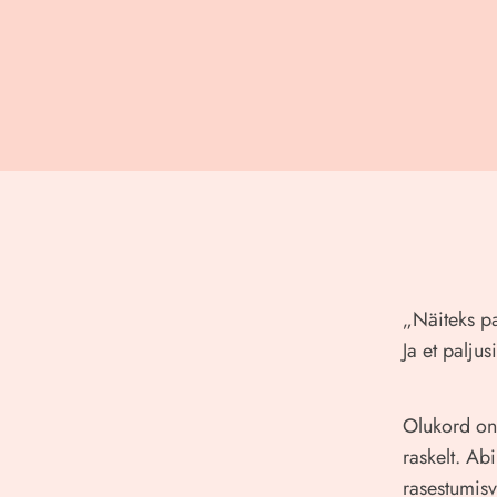
„Näiteks pa
Ja et palj
Olukord on 
raskelt. Ab
rasestumisv