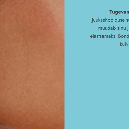
Tugevam
Juuksehoolduse s
muudab sinu j
elastsemaks. Bond
kuiv