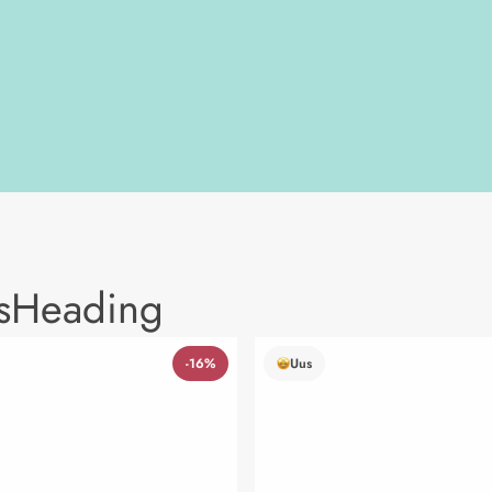
tsHeading
-16%
Uus