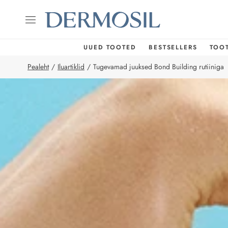
UUED TOOTED
BESTSELLERS
TOO
Pealeht
/
Iluartiklid
/
Tugevamad juuksed Bond Building rutiiniga