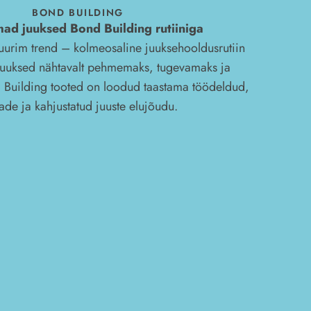
BOND BUILDING
ad juuksed Bond Building rutiiniga
uurim trend – kolmeosaline juuksehooldusrutiin
uuksed nähtavalt pehmemaks, tugevamaks ja
 Building tooted on loodud taastama töödeldud,
ade ja kahjustatud juuste elujõudu.