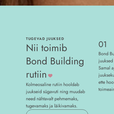
TUGEVAD JUUKSED
01
Nii toimib
Bond Bu
Bond Building
juuksed 
Samal a
rutiin
juukseku
ette hoo
Kolmeosaline rutiin hooldab
toimeai
juukseid sügavuti ning muudab
need nähtavalt pehmemaks,
tugevamaks ja läikivamaks.