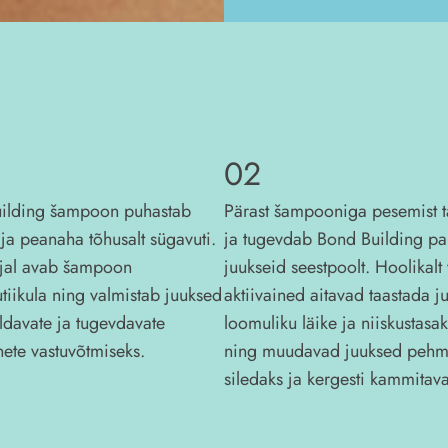
02
ilding šampoon puhastab
Pärast šampooniga pesemist t
ja peanaha tõhusalt sügavuti.
ja tugevdab Bond Building p
jal avab šampoon
juukseid seestpoolt. Hoolikalt 
tiikula ning valmistab juuksed
aktiivained aitavad taastada j
ldavate ja tugevdavate
loomuliku läike ja niiskustasa
nete vastuvõtmiseks.
ning muudavad juuksed pehm
siledaks ja kergesti kammitava