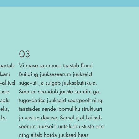
03
aastab
Viimase sammuna taastab Bond
alsam
Building juukseseerum juukseid
valitud
sügavuti ja sulgeb juuksekutiikula.
uuste
Seerum seondub juuste keratiiniga,
kaalu
tugevdades juukseid seestpoolt ning
eks,
taastades nende loomuliku struktuuri
ks.
ja vastupidavuse. Samal ajal kaitseb
seerum juukseid uute kahjustuste eest
ning aitab hoida juuksed heas