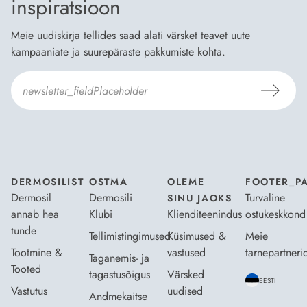
inspiratsioon
Meie uudiskirja tellides saad alati värsket teavet uute
kampaaniate ja suurepäraste pakkumiste kohta.
Nõustun Dermosili
tellimistingimuste
- ja
andmekaitsepoliitikaga
.
*
DERMOSILIST
OSTMA
OLEME
FOOTER_P
Dermosil
Dermosili
Turvaline
SINU JAOKS
annab hea
Klubi
Klienditeenindus
ostukeskkond
tunde
Tellimistingimused
Küsimused &
Meie
Tootmine &
vastused
tarnepartneri
Taganemis- ja
Tooted
tagastusõigus
Värsked
EESTI
Vastutus
uudised
Andmekaitse