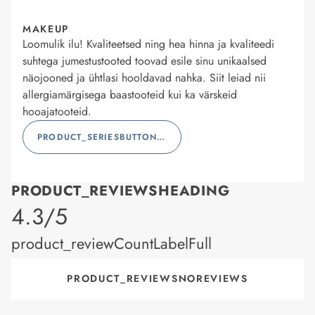
MAKEUP
Loomulik ilu! Kvaliteetsed ning hea hinna ja kvaliteedi
suhtega jumestustooted toovad esile sinu unikaalsed
näojooned ja ühtlasi hooldavad nahka. Siit leiad nii
allergiamärgisega baastooteid kui ka värskeid
hooajatooteid.
PRODUCT_SERIESBUTTONLABEL
PRODUCT_REVIEWSHEADING
product_rating
4.3/5
product_reviewCountLabelFull
PRODUCT_REVIEWSNOREVIEWS