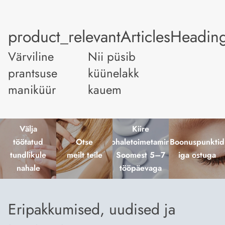
product_relevantArticlesHeadin
Värviline
Nii püsib
prantsuse
küünelakk
maniküür
kauem
Välja
Kiire
töötatud
Otse
kohaletoimetamine
Boonuspunktid
tundlikule
meilt teile
Soomest 5–7
iga ostuga
nahale
tööpäevaga
Eripakkumised, uudised ja