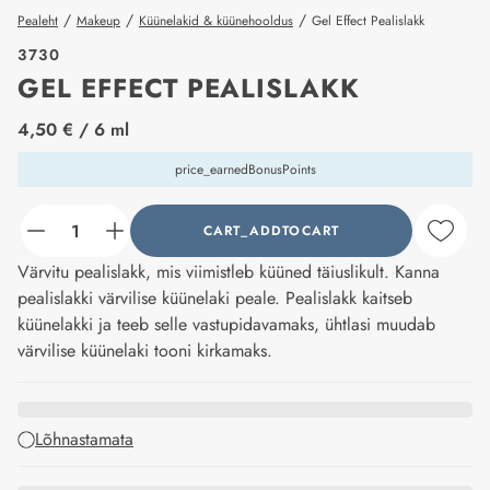
/
/
/
Pealeht
Makeup
Küünelakid & küünehooldus
Gel Effect Pealislakk
3730
GEL EFFECT PEALISLAKK
price_label
4,50 €
/ 6 ml
price_earnedBonusPoints
CART_ADDTOCART
counter_current
Värvitu pealislakk, mis viimistleb küüned täiuslikult. Kanna
pealislakki värvilise küünelaki peale. Pealislakk kaitseb
küünelakki ja teeb selle vastupidavamaks, ühtlasi muudab
värvilise küünelaki tooni kirkamaks.
Lõhnastamata