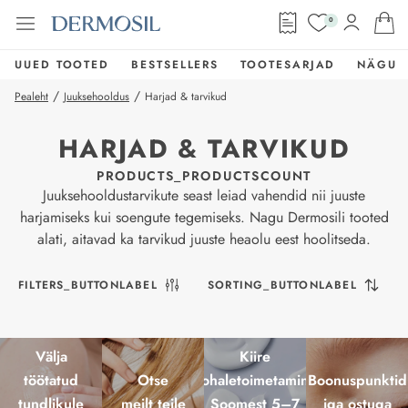
0
UUED TOOTED
BESTSELLERS
TOOTESARJAD
NÄGU
/
/
Pealeht
Juuksehooldus
Harjad & tarvikud
HARJAD & TARVIKUD
PRODUCTS_PRODUCTSCOUNT
Juuksehooldustarvikute seast leiad vahendid nii juuste
harjamiseks kui soengute tegemiseks. Nagu Dermosili tooted
alati, aitavad ka tarvikud juuste heaolu eest hoolitseda.
FILTERS_BUTTONLABEL
SORTING_BUTTONLABEL
Välja
Kiire
töötatud
Otse
kohaletoimetamine
Boonuspunktid
tundlikule
meilt teile
Soomest 5–7
iga ostuga