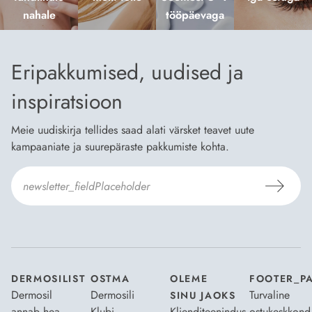
nahale
tööpäevaga
Eripakkumised, uudised ja
inspiratsioon
Meie uudiskirja tellides saad alati värsket teavet uute
kampaaniate ja suurepäraste pakkumiste kohta.
Nõustun Dermosili
tellimistingimuste
- ja
andmekaitsepoliitikaga
.
*
DERMOSILIST
OSTMA
OLEME
FOOTER_P
Dermosil
Dermosili
Turvaline
SINU JAOKS
annab hea
Klubi
Klienditeenindus
ostukeskkond