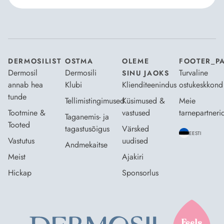
Nõustun Dermosili
tellimistingimuste
- ja
andmekaitsepoliitikaga
.
*
DERMOSILIST
OSTMA
OLEME
FOOTER_P
Dermosil
Dermosili
Turvaline
SINU JAOKS
annab hea
Klubi
Klienditeenindus
ostukeskkond
tunde
Tellimistingimused
Küsimused &
Meie
Tootmine &
vastused
tarnepartneri
Taganemis- ja
Tooted
tagastusõigus
Värsked
EESTI
Vastutus
uudised
Andmekaitse
Meist
Ajakiri
Hickap
Sponsorlus