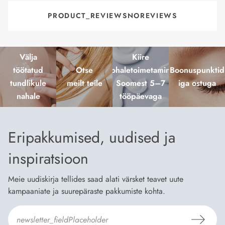
PRODUCT_REVIEWSNOREVIEWS
Välja
Kiire
töötatud
Otse
kohaletoimetamine
Boonuspunktid
tundlikule
meilt teile
Soomest 5–7
iga ostuga
nahale
tööpäevaga
Eripakkumised, uudised ja
inspiratsioon
Meie uudiskirja tellides saad alati värsket teavet uute
kampaaniate ja suurepäraste pakkumiste kohta.