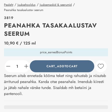
/
/
/
Pealeht
Juuksehooldus
Juuksemaskid & seerumid
Peanahka tasakaalustav seerum
3819
PEANAHKA TASAKAALUSTAV
SEERUM
price_label
10,90 €
/ 125 ml
price_earnedBonusPoints
CART_ADDTOCART
counter_current
Seerum aitab ennetada kõõma teket ning rahustab ja niisutab
ärritunud peanahka. Kanda otse peanahale. Imendub kiiresti
ja jätab nahale värske tunde. Sisaldab mh betaiini ja
pantenooli.