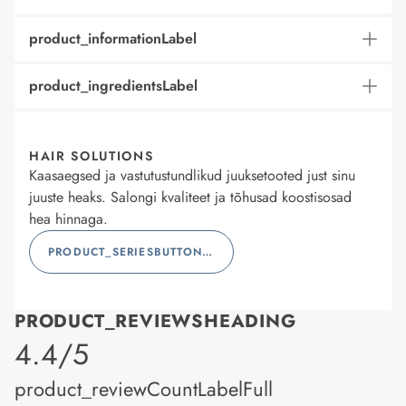
product_informationLabel
product_ingredientsLabel
HAIR SOLUTIONS
Kaasaegsed ja vastutustundlikud juuksetooted just sinu
juuste heaks. Salongi kvaliteet ja tõhusad koostisosad
hea hinnaga.
PRODUCT_SERIESBUTTONLABEL
PRODUCT_REVIEWSHEADING
product_rating
4.4/5
product_reviewCountLabelFull