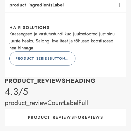
product_ingredientsLabel
HAIR SOLUTIONS
Kaasaegsed ja vastutustundlikud juuksetooted just sinu
juuste heaks. Salongi kvaliteet ja tõhusad koostisosad
hea hinnaga.
PRODUCT_SERIESBUTTONLABEL
PRODUCT_REVIEWSHEADING
product_rating
4.3/5
product_reviewCountLabelFull
PRODUCT_REVIEWSNOREVIEWS