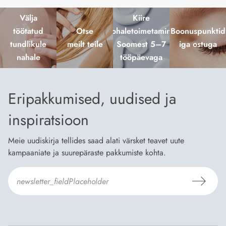
Välja
Kiire
töötatud
Otse
kohaletoimetamine
Boonuspunktid
tundlikule
meilt teile
Soomest 5–7
iga ostuga
nahale
tööpäevaga
Eripakkumised, uudised ja
inspiratsioon
Meie uudiskirja tellides saad alati värsket teavet uute
kampaaniate ja suurepäraste pakkumiste kohta.
Nõustun Dermosili
tellimistingimuste
- ja
andmekaitsepoliitikaga
.
*