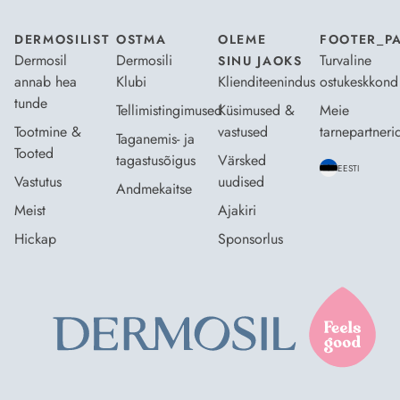
DERMOSILIST
OSTMA
OLEME
FOOTER_P
Dermosil
Dermosili
Turvaline
SINU JAOKS
annab hea
Klubi
Klienditeenindus
ostukeskkond
tunde
Tellimistingimused
Küsimused &
Meie
Tootmine &
vastused
tarnepartneri
Taganemis- ja
Tooted
tagastusõigus
Värsked
EESTI
Vastutus
uudised
Andmekaitse
Meist
Ajakiri
Hickap
Sponsorlus