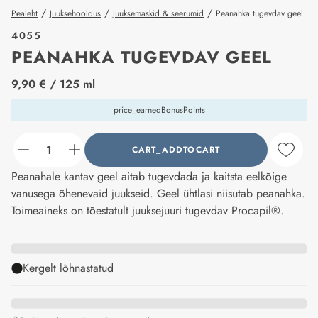
/
/
/
Pealeht
Juuksehooldus
Juuksemaskid & seerumid
Peanahka tugevdav geel
4055
PEANAHKA TUGEVDAV GEEL
price_label
9,90 €
/ 125 ml
price_earnedBonusPoints
CART_ADDTOCART
counter_current
Peanahale kantav geel aitab tugevdada ja kaitsta eelkõige
vanusega õhenevaid juukseid. Geel ühtlasi niisutab peanahka.
Toimeaineks on tõestatult juuksejuuri tugevdav Procapil®.
Kergelt lõhnastatud