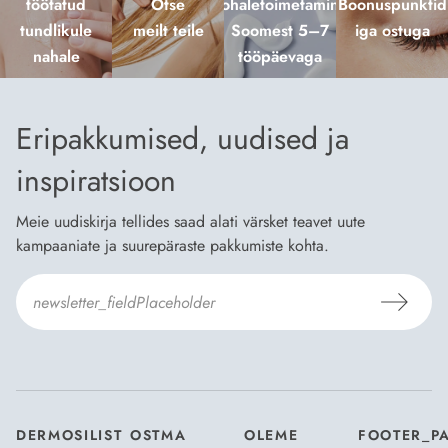
töötatud
Otse
kohaletoimetamine
Boonuspunktid
tundlikule
meilt teile
Soomest 5–7
iga ostuga
nahale
tööpäevaga
Eripakkumised, uudised ja
inspiratsioon
Meie uudiskirja tellides saad alati värsket teavet uute
kampaaniate ja suurepäraste pakkumiste kohta.
Nõustun Dermosili
tellimistingimuste
- ja
andmekaitsepoliitikaga
.
*
DERMOSILIST
OSTMA
OLEME
FOOTER_P