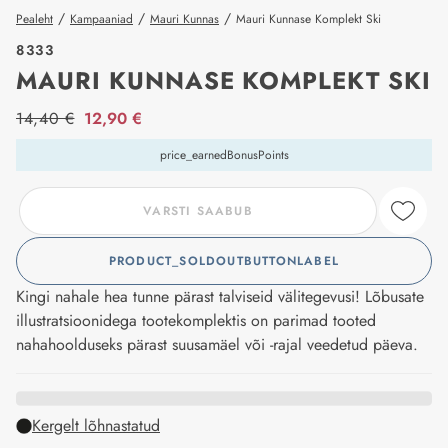
/
/
/
Pealeht
Kampaaniad
Mauri Kunnas
Mauri Kunnase Komplekt Ski
8333
MAURI KUNNASE KOMPLEKT SKI
price_label
14,40 €
12,90 €
price_earnedBonusPoints
VARSTI SAABUB
PRODUCT_SOLDOUTBUTTONLABEL
Kingi nahale hea tunne pärast talviseid välitegevusi! Lõbusate
illustratsioonidega tootekomplektis on parimad tooted
nahahoolduseks pärast suusamäel või -rajal veedetud päeva.
Kergelt lõhnastatud