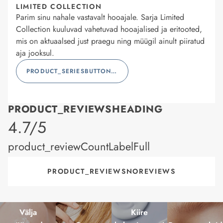
LIMITED COLLECTION
Parim sinu nahale vastavalt hooajale. Sarja Limited
Collection kuuluvad vahetuvad hooajalised ja eritooted,
mis on aktuaalsed just praegu ning müügil ainult piiratud
aja jooksul.
PRODUCT_SERIESBUTTONLABEL
PRODUCT_REVIEWSHEADING
product_rating
4.7/5
product_reviewCountLabelFull
PRODUCT_REVIEWSNOREVIEWS
Välja
Kiire