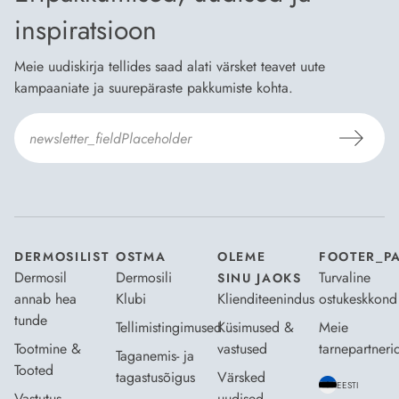
inspiratsioon
Meie uudiskirja tellides saad alati värsket teavet uute
kampaaniate ja suurepäraste pakkumiste kohta.
Nõustun Dermosili
tellimistingimuste
- ja
andmekaitsepoliitikaga
.
*
DERMOSILIST
OSTMA
OLEME
FOOTER_P
Dermosil
Dermosili
Turvaline
SINU JAOKS
annab hea
Klubi
Klienditeenindus
ostukeskkond
tunde
Tellimistingimused
Küsimused &
Meie
Tootmine &
vastused
tarnepartneri
Taganemis- ja
Tooted
tagastusõigus
Värsked
EESTI
Vastutus
uudised