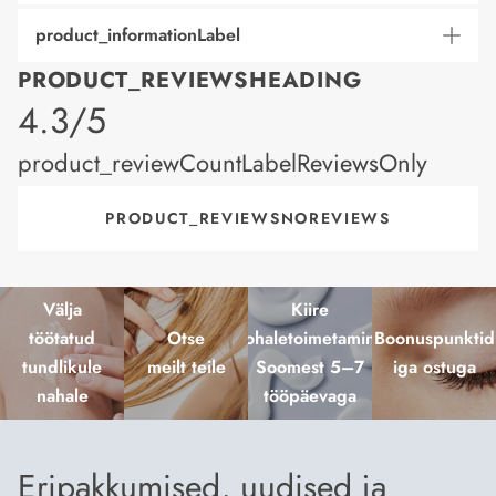
product_informationLabel
PRODUCT_REVIEWSHEADING
product_rating
4.3/5
product_reviewCountLabelReviewsOnly
PRODUCT_REVIEWSNOREVIEWS
Välja
Kiire
töötatud
Otse
kohaletoimetamine
Boonuspunktid
tundlikule
meilt teile
Soomest 5–7
iga ostuga
nahale
tööpäevaga
Eripakkumised, uudised ja