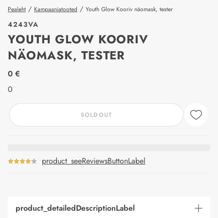
/
/
Pealeht
Kampaaniatooted
Youth Glow Kooriv näomask, tester
4243VA
YOUTH GLOW KOORIV
NÄOMASK, TESTER
price_label
0 €
0
SOLDOUT
product_seeReviewsButtonLabel
product_detailedDescriptionLabel