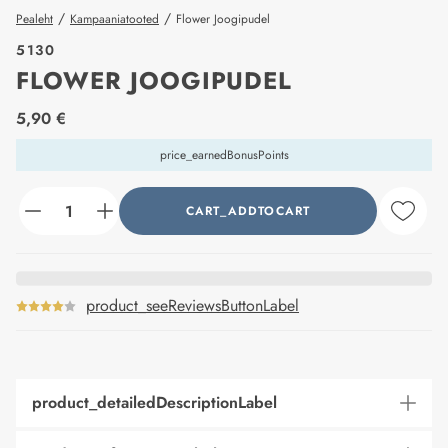
/
/
Pealeht
Kampaaniatooted
Flower Joogipudel
5130
FLOWER JOOGIPUDEL
price_label
5,90 €
price_earnedBonusPoints
CART_ADDTOCART
counter_current
product_seeReviewsButtonLabel
product_detailedDescriptionLabel