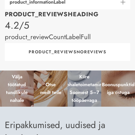
product_informationLabel
PRODUCT_REVIEWSHEADING
product_rating
4.2/5
product_reviewCountLabelFull
PRODUCT_REVIEWSNOREVIEWS
Välja
Kiire
töötatud
Otse
kohaletoimetamine
Boonuspunktid
tundlikule
meilt teile
Soomest 5–7
iga ostuga
nahale
tööpäevaga
Eripakkumised, uudised ja