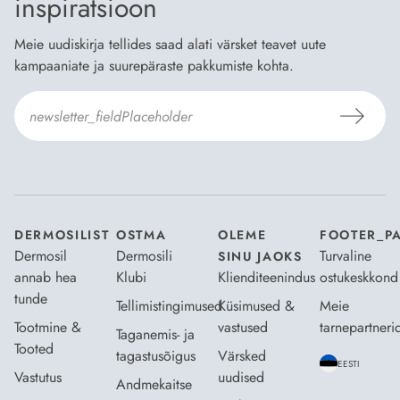
inspiratsioon
Meie uudiskirja tellides saad alati värsket teavet uute
kampaaniate ja suurepäraste pakkumiste kohta.
Nõustun Dermosili
tellimistingimuste
- ja
andmekaitsepoliitikaga
.
*
DERMOSILIST
OSTMA
OLEME
FOOTER_P
Dermosil
Dermosili
Turvaline
SINU JAOKS
annab hea
Klubi
Klienditeenindus
ostukeskkond
tunde
Tellimistingimused
Küsimused &
Meie
Tootmine &
vastused
tarnepartneri
Taganemis- ja
Tooted
tagastusõigus
Värsked
EESTI
Vastutus
uudised
Andmekaitse