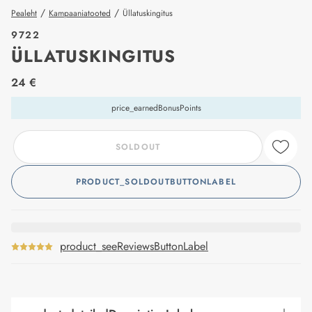
/
/
Pealeht
Kampaaniatooted
Üllatuskingitus
9722
ÜLLATUSKINGITUS
price_label
24 €
price_earnedBonusPoints
SOLDOUT
PRODUCT_SOLDOUTBUTTONLABEL
product_seeReviewsButtonLabel