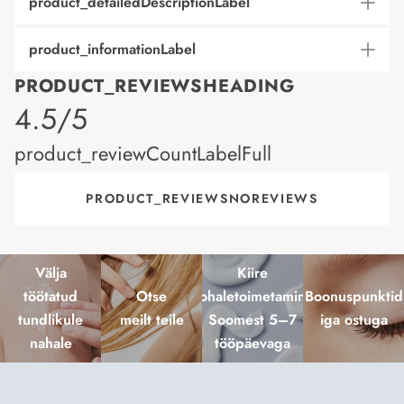
product_detailedDescriptionLabel
product_informationLabel
PRODUCT_REVIEWSHEADING
product_rating
4.5/5
product_reviewCountLabelFull
PRODUCT_REVIEWSNOREVIEWS
Välja
Kiire
töötatud
Otse
kohaletoimetamine
Boonuspunktid
tundlikule
meilt teile
Soomest 5–7
iga ostuga
nahale
tööpäevaga