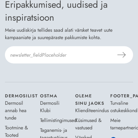
Eripakkumised, uudised ja
inspiratsioon
Meie uudiskirja tellides saad alati värsket teavet uute
kampaaniate ja suurepäraste pakkumiste kohta.
Nõustun Dermosili
tellimistingimuste
- ja
andmekaitsepoliitikaga
.
*
DERMOSILIST
OSTMA
OLEME
FOOTER_P
Dermosil
Dermosili
Turvaline
SINU JAOKS
annab hea
Klubi
Klienditeenindus
ostukeskkond
tunde
Tellimistingimused
Küsimused &
Meie
Tootmine &
vastused
tarnepartneri
Taganemis- ja
Tooted
tagastusõigus
Värsked