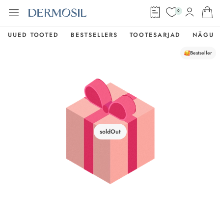
0
UUED TOOTED
BESTSELLERS
TOOTESARJAD
NÄGU
Bestseller
soldOut