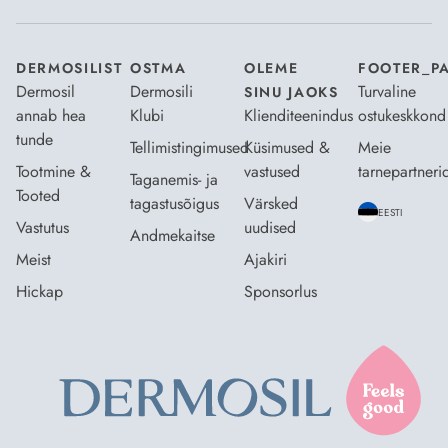
DERMOSILIST
OSTMA
OLEME
FOOTER_P
Dermosil
Dermosili
Turvaline
SINU JAOKS
annab hea
Klubi
Klienditeenindus
ostukeskkond
tunde
Tellimistingimused
Küsimused &
Meie
Tootmine &
vastused
tarnepartneri
Taganemis- ja
Tooted
tagastusõigus
Värsked
EESTI
Vastutus
uudised
Andmekaitse
Meist
Ajakiri
Hickap
Sponsorlus