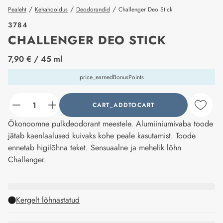
/
/
/
Pealeht
Kehahooldus
Deodorandid
Challenger Deo Stick
3784
CHALLENGER DEO STICK
price_label
7,90 €
/ 45 ml
price_earnedBonusPoints
CART_ADDTOCART
counter_current
Ökonoomne pulkdeodorant meestele. Alumiiniumivaba toode
jätab kaenlaalused kuivaks kohe peale kasutamist. Toode
ennetab higilõhna teket. Sensuaalne ja mehelik lõhn
Challenger.
Kergelt lõhnastatud