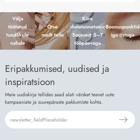
Välja
Kiire
töötatud
Otse
kohaletoimetamine
Boonuspunktid
tundlikule
meilt teile
Soomest 5–7
iga ostuga
nahale
tööpäevaga
Eripakkumised, uudised ja
inspiratsioon
Meie uudiskirja tellides saad alati värsket teavet uute
kampaaniate ja suurepäraste pakkumiste kohta.
Nõustun Dermosili
tellimistingimuste
- ja
andmekaitsepoliitikaga
.
*