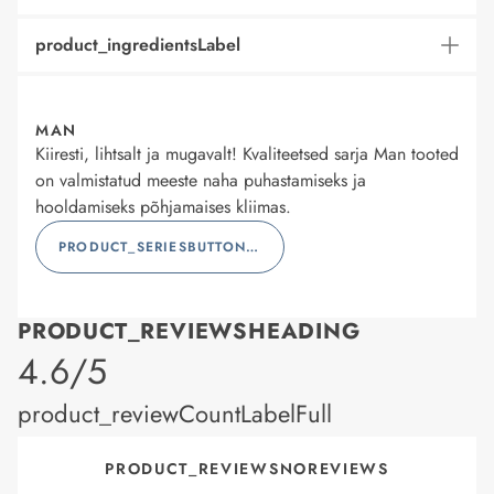
product_ingredientsLabel
MAN
Kiiresti, lihtsalt ja mugavalt! Kvaliteetsed sarja Man tooted
on valmistatud meeste naha puhastamiseks ja
hooldamiseks põhjamaises kliimas.
PRODUCT_SERIESBUTTONLABEL
PRODUCT_REVIEWSHEADING
product_rating
4.6/5
product_reviewCountLabelFull
PRODUCT_REVIEWSNOREVIEWS