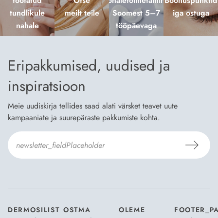
töötatud
Otse
kohaletoimetamine
Boonuspunktid
tundlikule
meilt teile
Soomest 5–7
iga ostuga
nahale
tööpäevaga
Eripakkumised, uudised ja
inspiratsioon
Meie uudiskirja tellides saad alati värsket teavet uute
kampaaniate ja suurepäraste pakkumiste kohta.
Nõustun Dermosili
tellimistingimuste
- ja
andmekaitsepoliitikaga
.
*
DERMOSILIST
OSTMA
OLEME
FOOTER_P