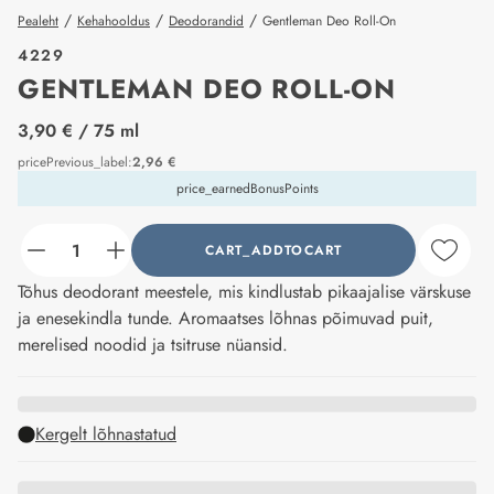
/
/
/
Pealeht
Kehahooldus
Deodorandid
Gentleman Deo Roll-On
4229
GENTLEMAN DEO ROLL-ON
price_label
3,90 €
/ 75 ml
pricePrevious_label
:
2,96 €
price_earnedBonusPoints
CART_ADDTOCART
counter_current
Tõhus deodorant meestele, mis kindlustab pikaajalise värskuse
ja enesekindla tunde. Aromaatses lõhnas põimuvad puit,
merelised noodid ja tsitruse nüansid.
Kergelt lõhnastatud