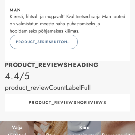
MAN
Kiiresti, lihtsalt ja mugavalt! Kvaliteetsed sarja Man tooted
on valmistatud meeste naha puhastamiseks ja
hooldamiseks põhjamaises kliimas.
PRODUCT_SERIESBUTTONLABEL
PRODUCT_REVIEWSHEADING
product_rating
4.4/5
product_reviewCountLabelFull
PRODUCT_REVIEWSNOREVIEWS
Välja
Kiire