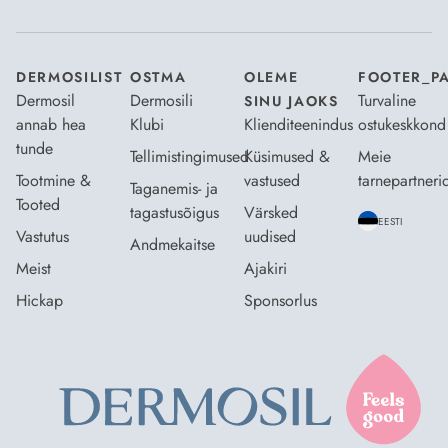
DERMOSILIST
OSTMA
OLEME
FOOTER_P
Dermosil
Dermosili
Turvaline
SINU JAOKS
annab hea
Klubi
Klienditeenindus
ostukeskkond
tunde
Tellimistingimused
Küsimused &
Meie
Tootmine &
vastused
tarnepartneri
Taganemis- ja
Tooted
tagastusõigus
Värsked
EESTI
Vastutus
uudised
Andmekaitse
Meist
Ajakiri
Hickap
Sponsorlus