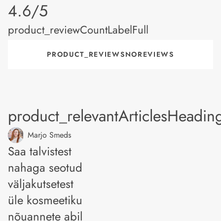
product_rating
4.6/5
product_reviewCountLabelFull
PRODUCT_REVIEWSNOREVIEWS
product_relevantArticlesHeadin
Marjo Smeds
Saa talvistest
nahaga seotud
väljakutsetest
üle kosmeetiku
nõuannete abil