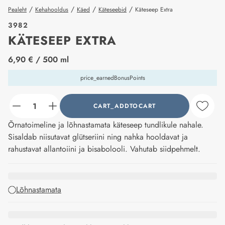
/
/
/
/
Pealeht
Kehahooldus
Käed
Käteseebid
Käteseep Extra
3982
KÄTESEEP EXTRA
price_label
6,90 €
/ 500 ml
price_earnedBonusPoints
CART_ADDTOCART
counter_current
Õrnatoimeline ja lõhnastamata käteseep tundlikule nahale.
Sisaldab niisutavat glütseriini ning nahka hooldavat ja
rahustavat allantoiini ja bisabolooli. Vahutab siidpehmelt.
Lõhnastamata