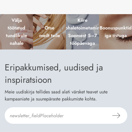
Välja
Kiire
töötatud
Otse
kohaletoimetamine
Boonuspunktid
tundlikule
meilt teile
Soomest 5–7
iga ostuga
nahale
tööpäevaga
Eripakkumised, uudised ja
inspiratsioon
Meie uudiskirja tellides saad alati värsket teavet uute
kampaaniate ja suurepäraste pakkumiste kohta.
Nõustun Dermosili
tellimistingimuste
- ja
andmekaitsepoliitikaga
.
*