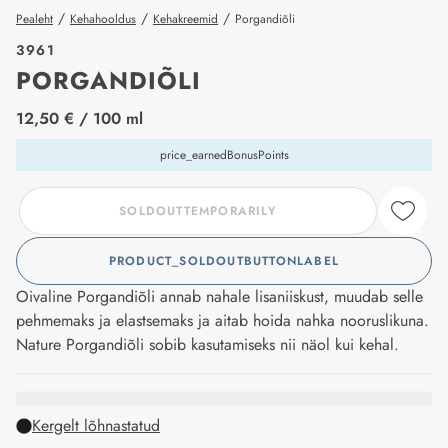
/
/
/
Pealeht
Kehahooldus
Kehakreemid
Porgandiõli
3961
PORGANDIÕLI
price_label
12,50 €
/ 100 ml
price_earnedBonusPoints
SOLDOUTTEMPORARILY
PRODUCT_SOLDOUTBUTTONLABEL
Oivaline Porgandiõli annab nahale lisaniiskust, muudab selle
pehmemaks ja elastsemaks ja aitab hoida nahka nooruslikuna.
Nature Porgandiõli sobib kasutamiseks nii näol kui kehal.
Kergelt lõhnastatud