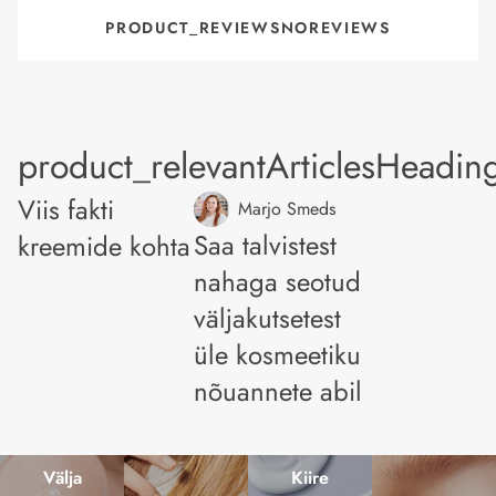
PRODUCT_REVIEWSNOREVIEWS
product_relevantArticlesHeadin
Viis fakti
Marjo Smeds
Saa talvistest
kreemide kohta
nahaga seotud
väljakutsetest
üle kosmeetiku
nõuannete abil
Välja
Kiire