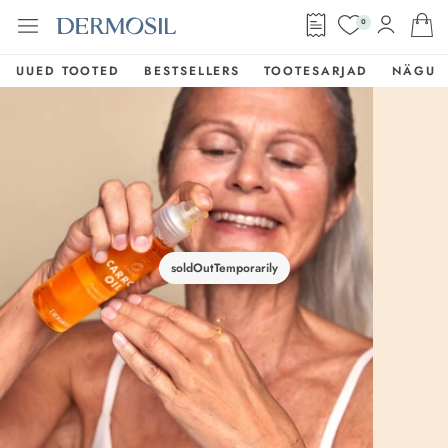
0
UUED TOOTED
BESTSELLERS
TOOTESARJAD
NÄGU
soldOutTemporarily