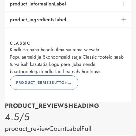
product_informationLabel
product_ingredientsLabel
CLASSIC
Kindlusta naha heaolu ilma suurema vaevata!
Populaarseid ja ökonoomseid sarja Classic tooteid saab
turvaliselt kasutada kogu pere. Juba nende
baastoodetega kindlustad hea nahahoolduse.
PRODUCT_SERIESBUTTONLABEL
PRODUCT_REVIEWSHEADING
product_rating
4.5/5
product_reviewCountLabelFull