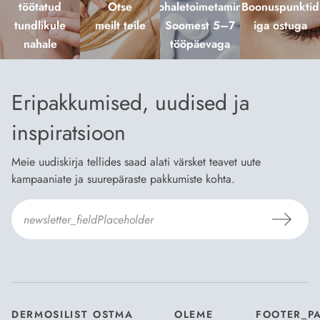
töötatud
Otse
kohaletoimetamine
Boonuspunktid
tundlikule
meilt teile
Soomest 5–7
iga ostuga
nahale
tööpäevaga
Eripakkumised, uudised ja
inspiratsioon
Meie uudiskirja tellides saad alati värsket teavet uute
kampaaniate ja suurepäraste pakkumiste kohta.
Nõustun Dermosili
tellimistingimuste
- ja
andmekaitsepoliitikaga
.
*
DERMOSILIST
OSTMA
OLEME
FOOTER_P