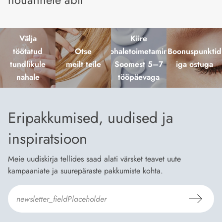
Välja
Kiire
töötatud
Otse
kohaletoimetamine
Boonuspunktid
tundlikule
meilt teile
Soomest 5–7
iga ostuga
nahale
tööpäevaga
Eripakkumised, uudised ja
inspiratsioon
Meie uudiskirja tellides saad alati värsket teavet uute
kampaaniate ja suurepäraste pakkumiste kohta.