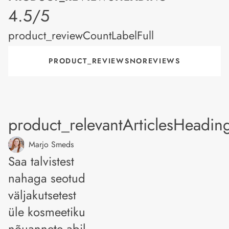
product_rating
4.5/5
product_reviewCountLabelFull
PRODUCT_REVIEWSNOREVIEWS
product_relevantArticlesHeadin
Marjo Smeds
Saa talvistest
nahaga seotud
väljakutsetest
üle kosmeetiku
nõuannete abil