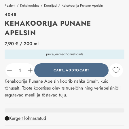
/
/
/
Pealeht
Kehahooldus
Koorijad
Kehakoorija Punane Apelsin
4048
KEHAKOORIJA PUNANE
APELSIN
price_label
7,90 €
/ 200 ml
price_earnedBonusPoints
CART_ADDTOCART
counter_current
Kehakoorija Punane Apelsin koorib nahka õrnalt, kuid
tõhusalt. Toote koostises olev tsitruselõhn ning veriapelsiniõli
ergutavad meeli ja tõstavad tuju.
Kergelt lõhnastatud