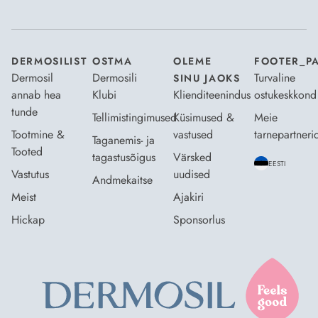
Nõustun Dermosili
tellimistingimuste
- ja
andmekaitsepoliitikaga
.
*
DERMOSILIST
OSTMA
OLEME
FOOTER_P
Dermosil
Dermosili
Turvaline
SINU JAOKS
annab hea
Klubi
Klienditeenindus
ostukeskkond
tunde
Tellimistingimused
Küsimused &
Meie
Tootmine &
vastused
tarnepartneri
Taganemis- ja
Tooted
tagastusõigus
Värsked
EESTI
Vastutus
uudised
Andmekaitse
Meist
Ajakiri
Hickap
Sponsorlus