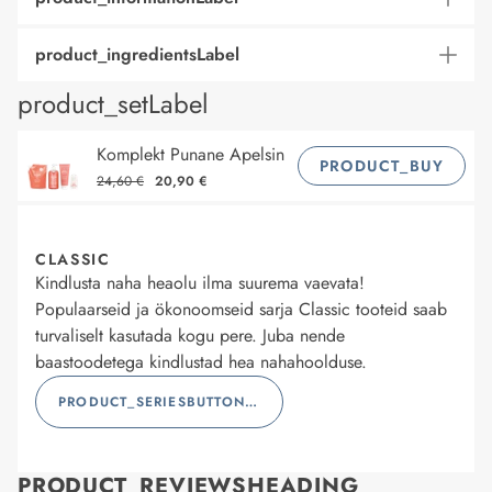
product_ingredientsLabel
product_setLabel
Komplekt Punane Apelsin
PRODUCT_BUY
24,60 €
20,90 €
CLASSIC
Kindlusta naha heaolu ilma suurema vaevata!
Populaarseid ja ökonoomseid sarja Classic tooteid saab
turvaliselt kasutada kogu pere. Juba nende
baastoodetega kindlustad hea nahahoolduse.
PRODUCT_SERIESBUTTONLABEL
PRODUCT_REVIEWSHEADING