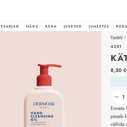
TESARJAD
NÄGU
KEHA
JUUKSED
JUMESTUS
KOD
Pealeht
/
4281
KÄ
price_l
8,50 €
Enneta 
peseb kä
vältida 