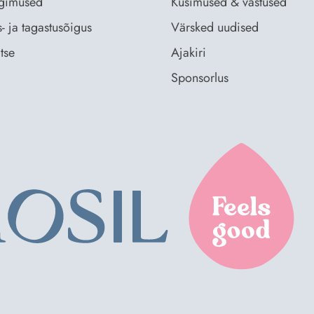
ingimused
Küsimused & vastused
- ja tagastusõigus
Värsked uudised
tse
Ajakiri
Sponsorlus