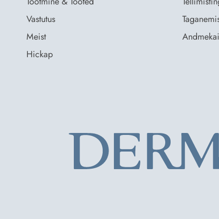
Tootmine & Tooted
Tellimist
Vastutus
Taganemis
Meist
Andmekai
Hickap