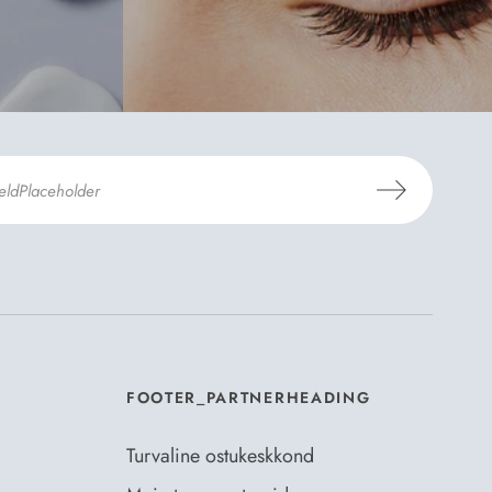
mosili
tellimistingimuste
- ja
andmekaitsepoliitikaga
.
*
FOOTER_PARTNERHEADING
Turvaline ostukeskkond