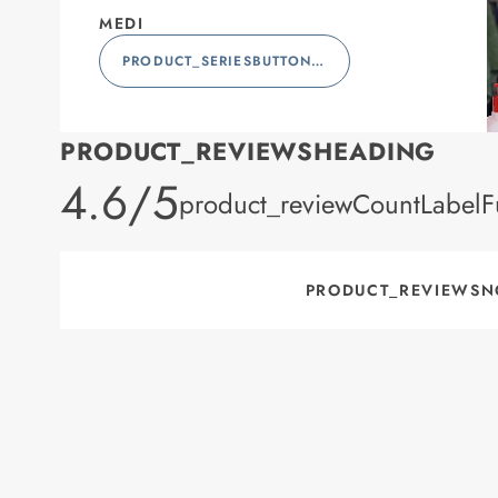
MEDI
PRODUCT_SERIESBUTTONLABEL
PRODUCT_REVIEWSHEADING
product_rating
4.6/5
product_reviewCountLabelFu
PRODUCT_REVIEWSN