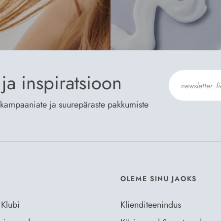
ja inspiratsioon
te kampaaniate ja suurepäraste pakkumiste
Nõustun Der
OLEME SINU JAOKS
 Klubi
Klienditeenindus