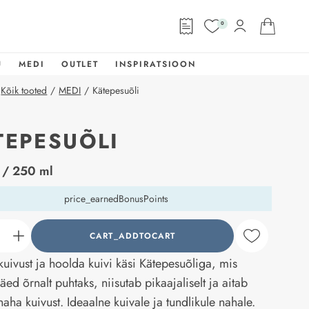
0
U
MEDI
OUTLET
INSPIRATSIOON
Kõik tooted
/
MEDI
/
Kätepesuõli
TEPESUÕLI
abel
/ 250 ml
price_earnedBonusPoints
CART_ADDTOCART
counter_current
kuivust ja hoolda kuivi käsi Kätepesuõliga, mis
ed õrnalt puhtaks, niisutab pikaajaliselt ja aitab
naha kuivust. Ideaalne kuivale ja tundlikule nahale.