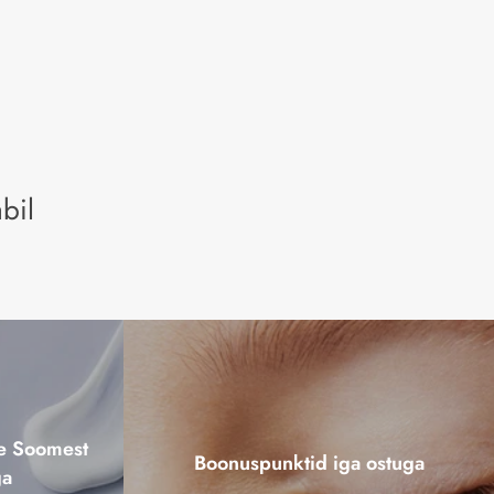
bil
ne Soomest
Boonuspunktid iga ostuga
ga