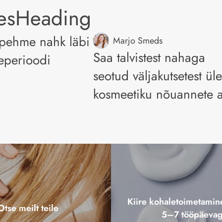
lesHeading
 pehme nahk läbi
Marjo Smeds
Saa talvistest nahaga
eperioodi
seotud väljakutsetest üle
kosmeetiku nõuannete a
Kiire kohaletoimetami
Otse meilt teile
5–7 tööpäeva