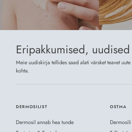
Eripakkumised, uudised 
Meie uudiskirja tellides saad alati värsket teavet uu
kohta.
DERMOSILIST
OSTMA
Dermosil annab hea tunde
Dermosili