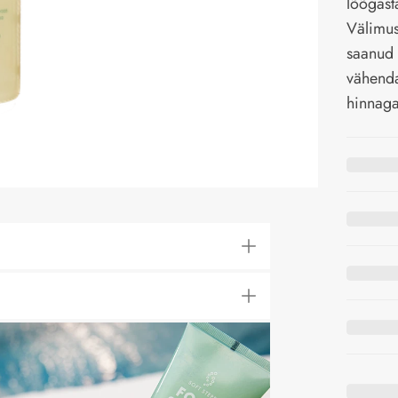
lõõgast
Välimuse
saanud 
vähend
hinnaga