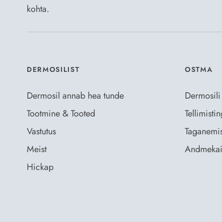
kohta.
DERMOSILIST
OSTMA
Dermosil annab hea tunde
Dermosili
Tootmine & Tooted
Tellimist
Vastutus
Taganemis
Meist
Andmekai
Hickap