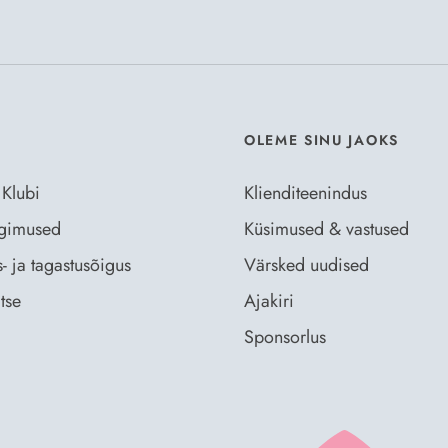
Nõustun Der
OLEME SINU JAOKS
 Klubi
Klienditeenindus
ingimused
Küsimused & vastused
- ja tagastusõigus
Värsked uudised
tse
Ajakiri
Sponsorlus