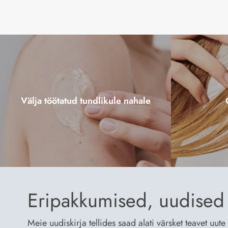
Välja töötatud tundlikule nahale
Eripakkumised, uudised 
Meie uudiskirja tellides saad alati värsket teavet uu