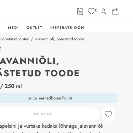
0
U
MEDI
OUTLET
INSPIRATSIOON
Lõpetatud tooted
/
Jalavanniõli, päästetud toode
C
LAVANNIÕLI,
ÄSTETUD TOODE
abel
/ 250 ml
price_earnedBonusPoints
SOLDOUT
apelsini ja vürtsika kadaka lõhnaga Jalavanniõli