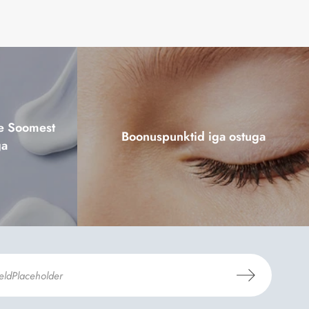
ne Soomest
Boonuspunktid iga ostuga
ga