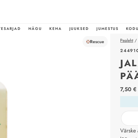
TESARJAD
NÄGU
KEHA
JUUKSED
JUMESTUS
KOD
Pealeht
/
Rescue
24491
JA
PÄ
price_l
7,50 €
Värske 