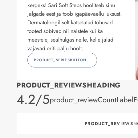
kergeks! Sari Soft Steps hoolitseb sinu
jalgade eest ja toob igapäevaellu luksust.
Dermatoloogiliselt katsetatud tõhusad
tooted sobivad nii naistele kui ka
meestele, sealhulgas neile, kelle jalad
vajavad eriti palju hoolt.
PRODUCT_SERIESBUTTONLABEL
PRODUCT_REVIEWSHEADING
product_rating
4.2/5
product_reviewCountLabelFu
PRODUCT_REVIEWSN