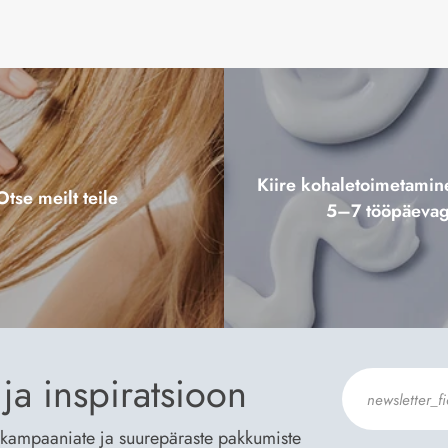
Kiire kohaletoimetami
Otse meilt teile
5–7 tööpäeva
ja inspiratsioon
te kampaaniate ja suurepäraste pakkumiste