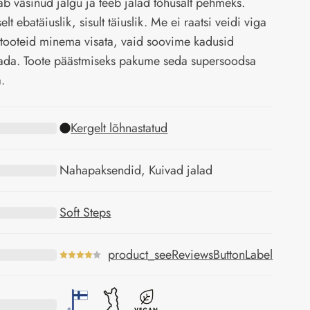
ab väsinud jalgu ja teeb jalad tõhusalt pehmeks.
lt ebatäiuslik, sisult täiuslik. Me ei raatsi veidi viga
tooteid minema visata, vaid soovime kadusid
ada. Toote päästmiseks pakume seda supersoodsa
.
Kergelt lõhnastatud
Nahapaksendid, Kuivad jalad
Soft Steps
product_seeReviewsButtonLabel