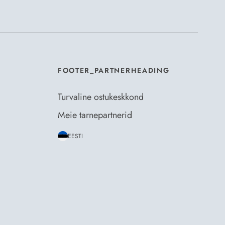
mosili
tellimistingimuste
- ja
andmekaitsepoliitikaga
.
*
FOOTER_PARTNERHEADING
Turvaline ostukeskkond
Meie tarnepartnerid
EESTI