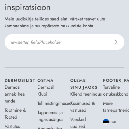
inspiratsioon
Meie uudiskirja tellides saad alati värsket teavet uute
kampaaniate ja suurepäraste pakkumiste kohta.
Nõustun Dermosili
tellimistingimuste
- ja
andmekaitsepoliitikaga
.
*
DERMOSILIST
OSTMA
OLEME
FOOTER_P
Dermosil
Dermosili
Turvaline
SINU JAOKS
annab hea
Klubi
Klienditeenindus
ostukeskkond
tunde
Tellimistingimused
Küsimused &
Meie
Tootmine &
vastused
tarnepartneri
Taganemis- ja
Tooted
tagastusõigus
Värsked
EESTI
Vastutus
uudised
Andmekaitse