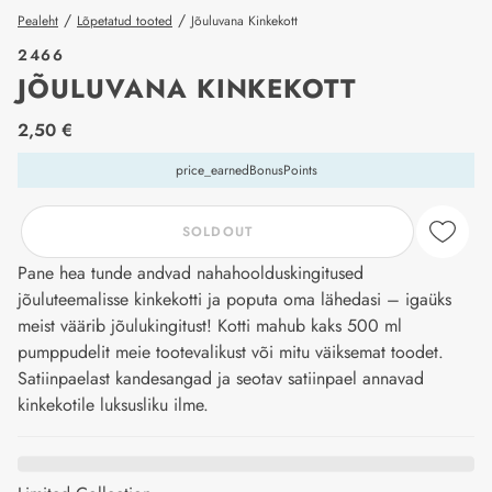
/
/
Pealeht
Lõpetatud tooted
Jõuluvana Kinkekott
2466
JÕULUVANA KINKEKOTT
price_label
2,50 €
price_earnedBonusPoints
SOLDOUT
Pane hea tunde andvad nahahoolduskingitused
jõuluteemalisse kinkekotti ja poputa oma lähedasi – igaüks
meist väärib jõulukingitust! Kotti mahub kaks 500 ml
pumppudelit meie tootevalikust või mitu väiksemat toodet.
Satiinpaelast kandesangad ja seotav satiinpael annavad
kinkekotile luksusliku ilme.