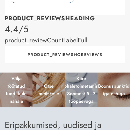
PRODUCT_REVIEWSHEADING
product_rating
4.4/5
product_reviewCountLabelFull
PRODUCT_REVIEWSNOREVIEWS
Välja
Kiire
töötatud
Otse
kohaletoimetamine
Boonuspunktid
tundlikule
meilt teile
Soomest 5–7
iga ostuga
nahale
tööpäevaga
Eripakkumised, uudised ja