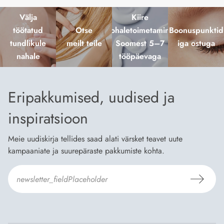
Välja
Kiire
töötatud
Otse
kohaletoimetamine
Boonuspunktid
tundlikule
meilt teile
Soomest 5–7
iga ostuga
nahale
tööpäevaga
Eripakkumised, uudised ja
inspiratsioon
Meie uudiskirja tellides saad alati värsket teavet uute
kampaaniate ja suurepäraste pakkumiste kohta.
Nõustun Dermosili
tellimistingimuste
- ja
andmekaitsepoliitikaga
.
*