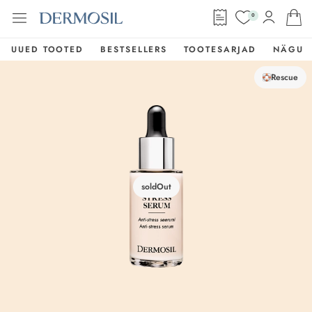
0
UUED TOOTED
BESTSELLERS
TOOTESARJAD
NÄGU
Rescue
soldOut