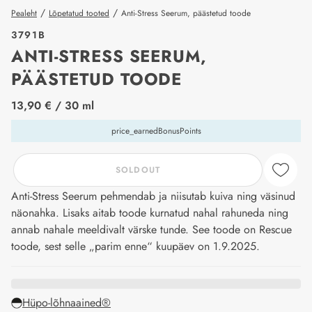
/
/
Pealeht
Lõpetatud tooted
Anti-Stress Seerum, päästetud toode
3791B
ANTI-STRESS SEERUM,
PÄÄSTETUD TOODE
price_label
13,90 €
/ 30 ml
price_earnedBonusPoints
SOLDOUT
Anti-Stress Seerum pehmendab ja niisutab kuiva ning väsinud
näonahka. Lisaks aitab toode kurnatud nahal rahuneda ning
annab nahale meeldivalt värske tunde. See toode on Rescue
toode, sest selle „parim enne“ kuupäev on 1.9.2025.
Hüpo-lõhnaained®