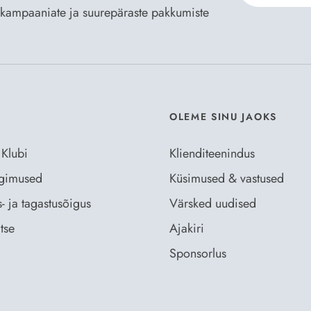
te kampaaniate ja suurepäraste pakkumiste
Nõustun Der
OLEME SINU JAOKS
 Klubi
Klienditeenindus
ingimused
Küsimused & vastused
- ja tagastusõigus
Värsked uudised
tse
Ajakiri
Sponsorlus