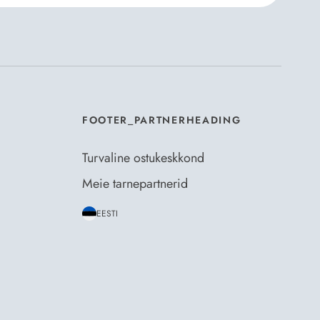
mosili
tellimistingimuste
- ja
andmekaitsepoliitikaga
.
*
FOOTER_PARTNERHEADING
Turvaline ostukeskkond
Meie tarnepartnerid
EESTI