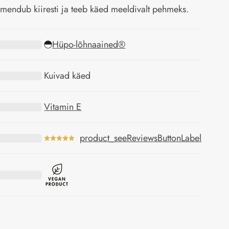
mendub kiiresti ja teeb käed meeldivalt pehmeks.
Hüpo-lõhnaained®
Kuivad käed
Vitamin E
product_seeReviewsButtonLabel