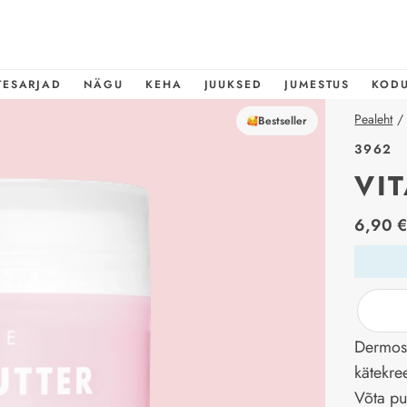
TESARJAD
NÄGU
KEHA
JUUKSED
JUMESTUS
KOD
Pealeht
/
Bestseller
3962
VI
price_l
6,90 
Dermosi
kätekre
Võta pu