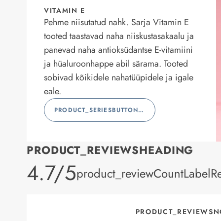
VITAMIN E
Pehme niisutatud nahk. Sarja Vitamin E
tooted taastavad naha niiskustasakaalu ja
panevad naha antioksüdantse E-vitamiini
ja hüaluroonhappe abil särama. Tooted
sobivad kõikidele nahatüüpidele ja igale
eale.
PRODUCT_SERIESBUTTONLABEL
PRODUCT_REVIEWSHEADING
product_rating
4.7/5
product_reviewCountLabelR
PRODUCT_REVIEWSN