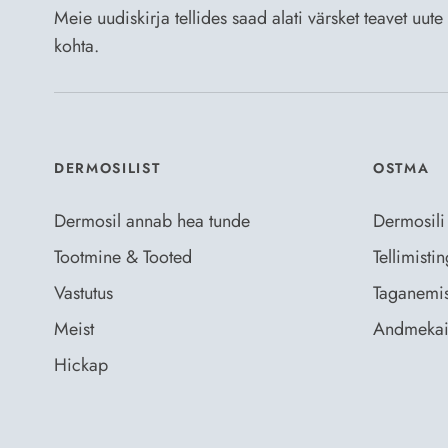
Meie uudiskirja tellides saad alati värsket teavet uu
kohta.
DERMOSILIST
OSTMA
Dermosil annab hea tunde
Dermosili
Tootmine & Tooted
Tellimist
Vastutus
Taganemis
Meist
Andmekai
Hickap