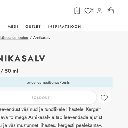
0
U
MEDI
OUTLET
INSPIRATSIOON
Lõpetatud tooted
/
Arnikasalv
NIKASALV
abel
/ 50 ml
price_earnedBonusPoints
SOLDOUT
evendust väsinud ja tundlikele lihastele. Kergelt
ava toimega Arnikasalv aitab leevendada ajutist
u ja väsimustunnet lihastes. Kergesti pealekantav.