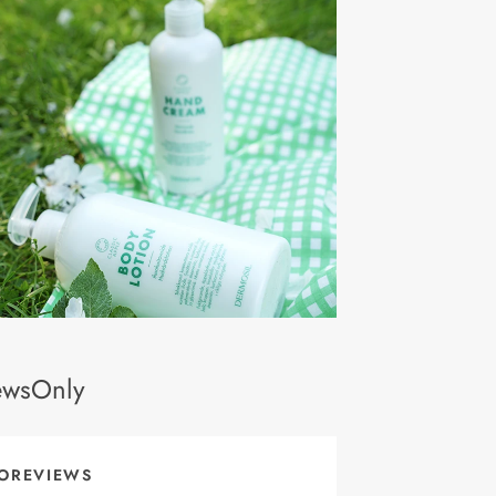
ewsOnly
OREVIEWS