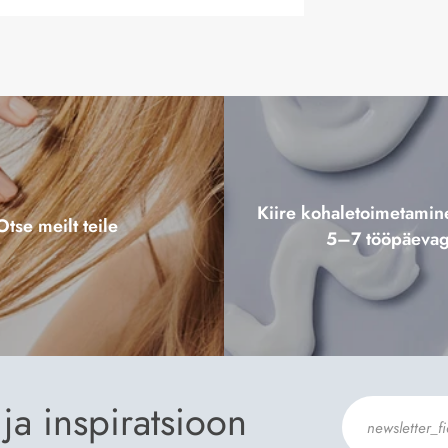
Kiire kohaletoimetami
Otse meilt teile
5–7 tööpäeva
ja inspiratsioon