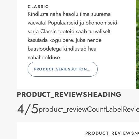
CLASSIC
Kindlusta naha heaolu ilma suurema
vaevata! Populaarseid ja ökonoomseid
sarja Classic tooteid saab turvaliselt
kasutada kogu pere. Juba nende
baastoodetega kindlustad hea
nahahoolduse.
PRODUCT_SERIESBUTTONLABEL
PRODUCT_REVIEWSHEADING
product_rating
4/5
product_reviewCountLabelRevi
PRODUCT_REVIEWSN