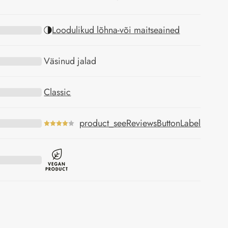
Loodulikud lõhna-või maitseained
Väsinud jalad
Classic
product_seeReviewsButtonLabel