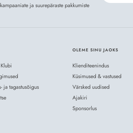
te kampaaniate ja suurepäraste pakkumiste
Nõustun Der
OLEME SINU JAOKS
 Klubi
Klienditeenindus
ingimused
Küsimused & vastused
- ja tagastusõigus
Värsked uudised
tse
Ajakiri
Sponsorlus