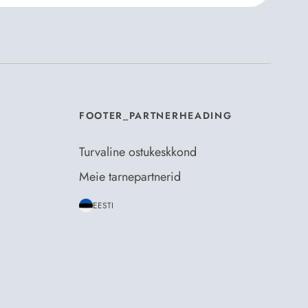
mosili
tellimistingimuste
- ja
andmekaitsepoliitikaga
.
*
FOOTER_PARTNERHEADING
Turvaline ostukeskkond
Meie tarnepartnerid
EESTI