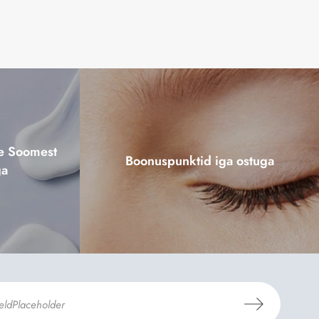
ne Soomest
Boonuspunktid iga ostuga
ga