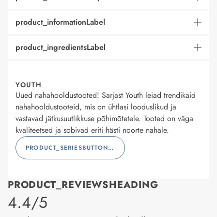
product_informationLabel
product_ingredientsLabel
YOUTH
Uued nahahooldustooted! Sarjast Youth leiad trendikaid
nahahooldustooteid, mis on ühtlasi looduslikud ja
vastavad jätkusuutlikkuse põhimõtetele. Tooted on väga
kvaliteetsed ja sobivad eriti hästi noorte nahale.
PRODUCT_SERIESBUTTONLABEL
PRODUCT_REVIEWSHEADING
product_rating
4.4/5