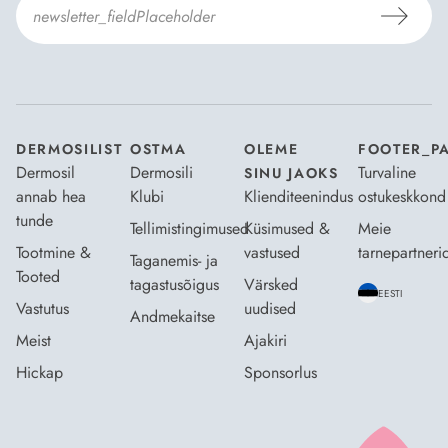
Nõustun Dermosili
tellimistingimuste
- ja
andmekaitsepoliitikaga
.
*
DERMOSILIST
OSTMA
OLEME
FOOTER_P
Dermosil
Dermosili
Turvaline
SINU JAOKS
annab hea
Klubi
Klienditeenindus
ostukeskkond
tunde
Tellimistingimused
Küsimused &
Meie
Tootmine &
vastused
tarnepartneri
Taganemis- ja
Tooted
tagastusõigus
Värsked
EESTI
Vastutus
uudised
Andmekaitse
Meist
Ajakiri
Hickap
Sponsorlus