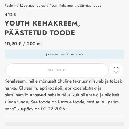
/
/
Pealeht
Lõpetatud tooted
Youth Kehakreem, päästetud toode
4123
YOUTH KEHAKREEM,
PÄÄSTETUD TOODE
price_label
10,90 €
/ 200 ml
price_earnedBonusPoints
SOLDOUT
Kehakreem, mille mõnusalt õhuline tekstuur niisutab ja toidab
nahka. Glütseriin, aprikoosiõli, aprikoosiekstrakt ja
niatsiinamiid annavad nahale täiuslikult niisutatud ja siidiselt
sileda tunde. See toode on Rescue toode, sest selle „parim
enne“ kuupäev on 01.02.2026.