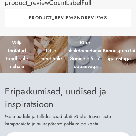
product_reviewCountLabelFull
PRODUCT_REVIEWSNOREVIEWS
Välja
Kiire
töötatud
Otse
kohaletoimetamine
Boonuspunktid
tundlikule
meilt teile
Soomest 5–7
iga ostuga
nahale
tööpäevaga
Eripakkumised, uudised ja
inspiratsioon
Meie uudiskirja tellides saad alati värsket teavet uute
kampaaniate ja suurepäraste pakkumiste kohta.