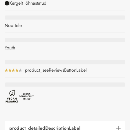
Kergelt lõhnastatud
Noortele
Youth
product_seeReviewsButtonLabel
product_detailedDescriptionLabel