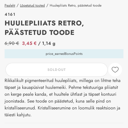
/
/
Pealeht
Lõpetatud tooted
Huulepliiats Retro, päästetud toode
4161
HUULEPLIIATS RETRO,
PÄÄSTETUD TOODE
price_label
6,90 €
3,45 €
/ 1,14 g
price_earnedBonusPoints
SOLDOUT
Rikkalikult pigmenteeritud huulepliiats, millega on lihtne teha
täpset ja kauapüsivat huulemeiki. Pehme tekstuuriga pliiatsit
on kerge peale kanda, et huultele ühtlast ja täpset kontuuri
joonistada. See toode on päästetud, kuna selle pind on
kristalliseerunud. Kristalliseerumine on loomulik reaktsioon ja
täiesti kahjutu.