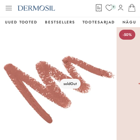
0
UUED TOOTED
BESTSELLERS
TOOTESARJAD
NÄGU
-50%
soldOut