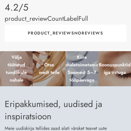
product_rating
4.2/5
product_reviewCountLabelFull
PRODUCT_REVIEWSNOREVIEWS
Välja
Kiire
töötatud
Otse
kohaletoimetamine
Boonuspunktid
tundlikule
meilt teile
Soomest 5–7
iga ostuga
nahale
tööpäevaga
Eripakkumised, uudised ja
inspiratsioon
Meie uudiskirja tellides saad alati värsket teavet uute