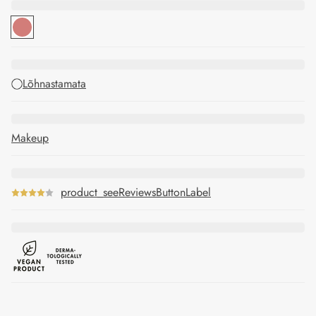
Lõhnastamata
Makeup
product_seeReviewsButtonLabel