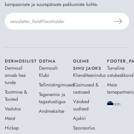
kampaaniate ja suurepäraste pakkumiste kohta.
Nõustun Dermosili
tellimistingimuste
- ja
andmekaitsepoliitikaga
.
*
DERMOSILIST
OSTMA
OLEME
FOOTER_P
Dermosil
Dermosili
Turvaline
SINU JAOKS
annab hea
Klubi
Klienditeenindus
ostukeskkond
tunde
Tellimistingimused
Küsimused &
Meie
Tootmine &
vastused
tarnepartneri
Taganemis- ja
Tooted
tagastusõigus
Värsked
EESTI
Vastutus
uudised
Andmekaitse
Meist
Ajakiri
Hickap
Sponsorlus