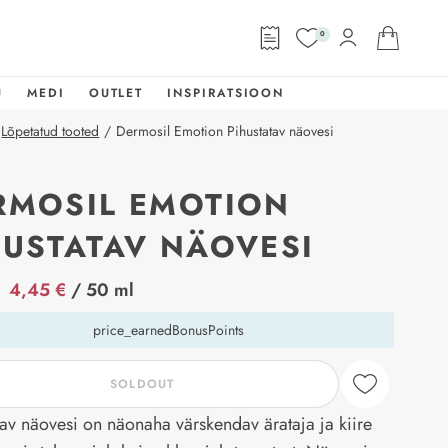
0
U
MEDI
OUTLET
INSPIRATSIOON
Lõpetatud tooted
/
Dermosil Emotion Pihustatav näovesi
RMOSIL EMOTION
HUSTATAV NÄOVESI
abel
4,45 €
/ 50 ml
price_earnedBonusPoints
SOLDOUT
tav näovesi on näonaha värskendav ärataja ja kiire