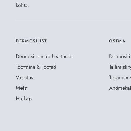
kohta.
DERMOSILIST
OSTMA
Dermosil annab hea tunde
Dermosili
Tootmine & Tooted
Tellimist
Vastutus
Taganemis
Meist
Andmekai
Hickap