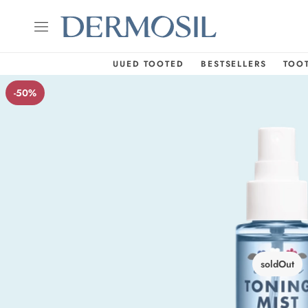
UUED TOOTED
BESTSELLERS
TOO
-50%
soldOut