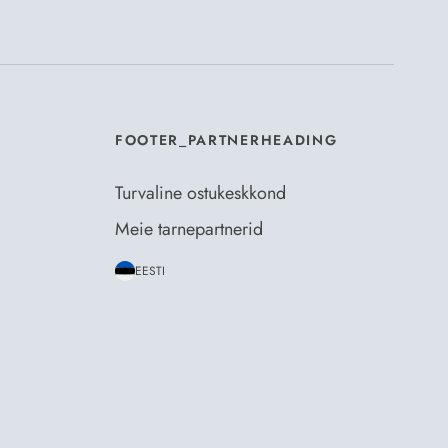
mosili
tellimistingimuste
- ja
andmekaitsepoliitikaga
.
*
FOOTER_PARTNERHEADING
Turvaline ostukeskkond
Meie tarnepartnerid
EESTI