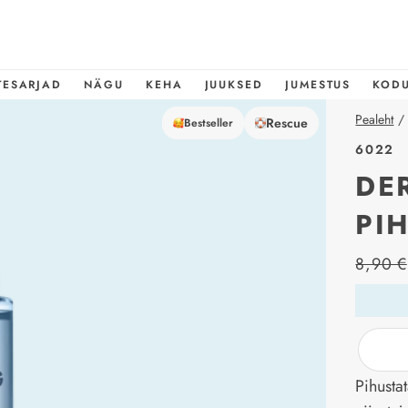
TESARJAD
NÄGU
KEHA
JUUKSED
JUMESTUS
KOD
Pealeht
/
Rescue
Bestseller
6022
DE
PI
price_l
8,90 €
Pihusta