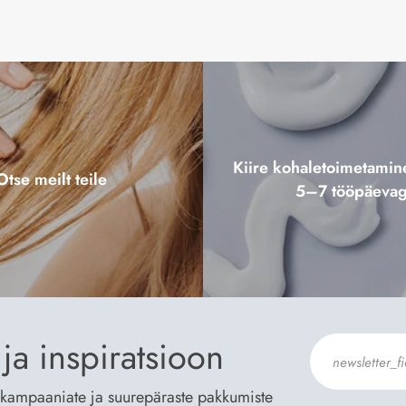
Kiire kohaletoimetami
Otse meilt teile
5–7 tööpäeva
ja inspiratsioon
te kampaaniate ja suurepäraste pakkumiste