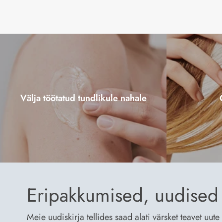
Välja töötatud tundlikule nahale
Eripakkumised, uudised 
Meie uudiskirja tellides saad alati värsket teavet uu