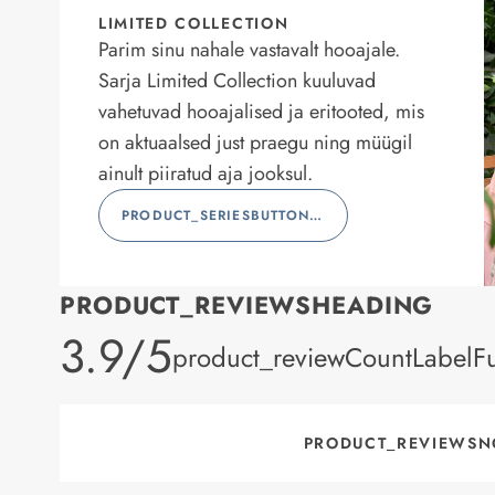
LIMITED COLLECTION
Parim sinu nahale vastavalt hooajale.
Sarja Limited Collection kuuluvad
vahetuvad hooajalised ja eritooted, mis
on aktuaalsed just praegu ning müügil
ainult piiratud aja jooksul.
PRODUCT_SERIESBUTTONLABEL
PRODUCT_REVIEWSHEADING
product_rating
3.9/5
product_reviewCountLabelFu
PRODUCT_REVIEWSN