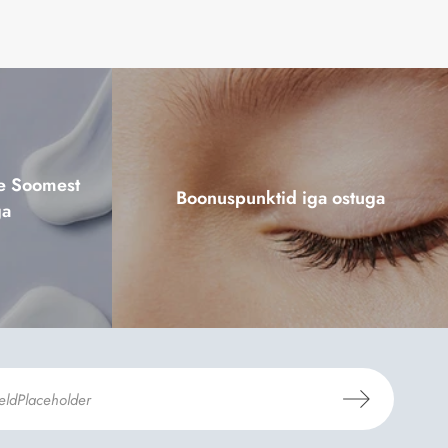
ne Soomest
Boonuspunktid iga ostuga
ga