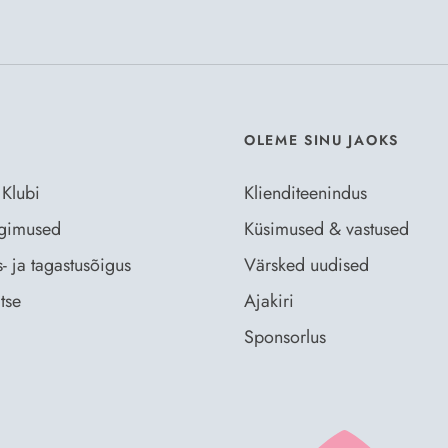
Nõustun Der
OLEME SINU JAOKS
 Klubi
Klienditeenindus
ingimused
Küsimused & vastused
- ja tagastusõigus
Värsked uudised
tse
Ajakiri
Sponsorlus