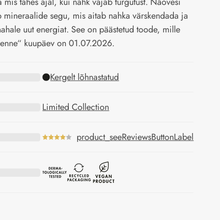
ja mis tahes ajal, kui nahk vajab turgutust. Näovesi
b mineraalide segu, mis aitab nahka värskendada ja
ahale uut energiat. See on päästetud toode, mille
 enne“ kuupäev on 01.07.2026.
Kergelt lõhnastatud
Limited Collection
product_seeReviewsButtonLabel