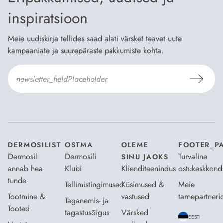
inspiratsioon
Meie uudiskirja tellides saad alati värsket teavet uute
kampaaniate ja suurepäraste pakkumiste kohta.
Nõustun Dermosili
tellimistingimuste
- ja
andmekaitsepoliitikaga
.
*
DERMOSILIST
OSTMA
OLEME
FOOTER_P
Dermosil
Dermosili
Turvaline
SINU JAOKS
annab hea
Klubi
Klienditeenindus
ostukeskkond
tunde
Tellimistingimused
Küsimused &
Meie
Tootmine &
vastused
tarnepartneri
Taganemis- ja
Tooted
tagastusõigus
Värsked
EESTI