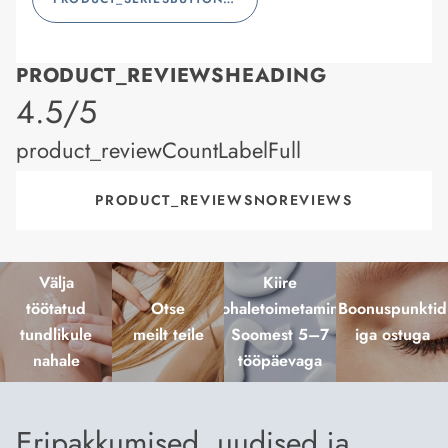
PRODUCT_REVIEWSHEADING
product_rating
4.5/5
product_reviewCountLabelFull
PRODUCT_REVIEWSNOREVIEWS
Välja
Kiire
töötatud
Otse
kohaletoimetamine
Boonuspunktid
tundlikule
meilt teile
Soomest 5–7
iga ostuga
nahale
tööpäevaga
Eripakkumised, uudised ja