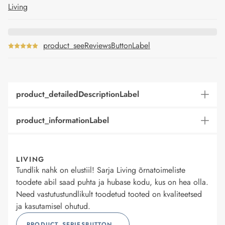
Living
product_seeReviewsButtonLabel
product_detailedDescriptionLabel
product_informationLabel
LIVING
Tundlik nahk on elustiil! Sarja Living õrnatoimeliste
toodete abil saad puhta ja hubase kodu, kus on hea olla.
Need vastutustundlikult toodetud tooted on kvaliteetsed
ja kasutamisel ohutud.
PRODUCT_SERIESBUTTONLABEL