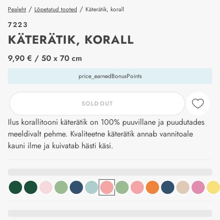
/
/
Pealeht
Lõpetatud tooted
Käterätik, korall
7223
KÄTERÄTIK, KORALL
price_label
9,90 €
/ 50 x 70 cm
price_earnedBonusPoints
SOLDOUT
Ilus korallitooni käterätik on 100% puuvillane ja puudutades
meeldivalt pehme. Kvaliteetne käterätik annab vannitoale
kauni ilme ja kuivatab hästi käsi.