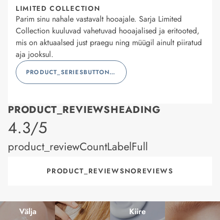
LIMITED COLLECTION
Parim sinu nahale vastavalt hooajale. Sarja Limited
Collection kuuluvad vahetuvad hooajalised ja eritooted,
mis on aktuaalsed just praegu ning müügil ainult piiratud
aja jooksul.
PRODUCT_SERIESBUTTONLABEL
PRODUCT_REVIEWSHEADING
product_rating
4.3/5
product_reviewCountLabelFull
PRODUCT_REVIEWSNOREVIEWS
Välja
Kiire