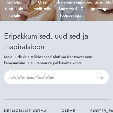
töötatud
Otse
kohaletoimetamine
Boonuspunktid
tundlikule
meilt teile
Soomest 5–7
iga ostuga
nahale
tööpäevaga
Eripakkumised, uudised ja
inspiratsioon
Meie uudiskirja tellides saad alati värsket teavet uute
kampaaniate ja suurepäraste pakkumiste kohta.
Nõustun Dermosili
tellimistingimuste
- ja
andmekaitsepoliitikaga
.
*
DERMOSILIST
OSTMA
OLEME
FOOTER_P