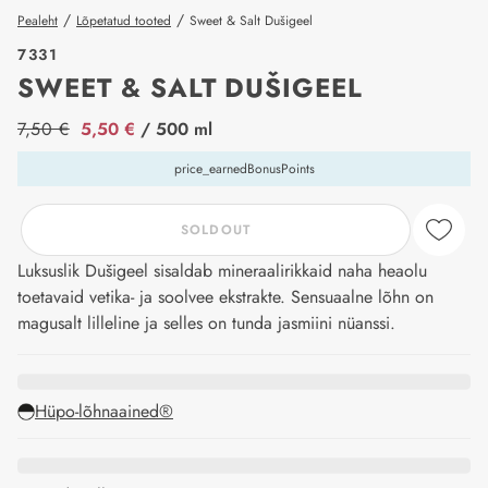
/
/
Pealeht
Lõpetatud tooted
Sweet & Salt Dušigeel
7331
SWEET & SALT DUŠIGEEL
price_label
7,50 €
5,50 €
/ 500 ml
price_earnedBonusPoints
SOLDOUT
Luksuslik Dušigeel sisaldab mineraalirikkaid naha heaolu
toetavaid vetika- ja soolvee ekstrakte. Sensuaalne lõhn on
magusalt lilleline ja selles on tunda jasmiini nüanssi.
Hüpo-lõhnaained®