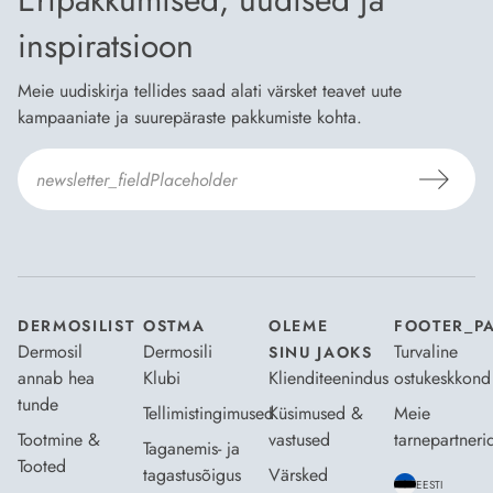
inspiratsioon
Meie uudiskirja tellides saad alati värsket teavet uute
kampaaniate ja suurepäraste pakkumiste kohta.
Nõustun Dermosili
tellimistingimuste
- ja
andmekaitsepoliitikaga
.
*
DERMOSILIST
OSTMA
OLEME
FOOTER_P
Dermosil
Dermosili
Turvaline
SINU JAOKS
annab hea
Klubi
Klienditeenindus
ostukeskkond
tunde
Tellimistingimused
Küsimused &
Meie
Tootmine &
vastused
tarnepartneri
Taganemis- ja
Tooted
tagastusõigus
Värsked
EESTI