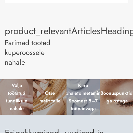
product_relevantArticlesHeadin
Parimad tooted
kuperoossele
nahale
Välja
Kiire
töötatud
Otse
kohaletoimetamine
Boonuspunktid
tundlikule
meilt teile
Soomest 5–7
iga ostuga
nahale
tööpäevaga
Eripakkumised, uudised ja