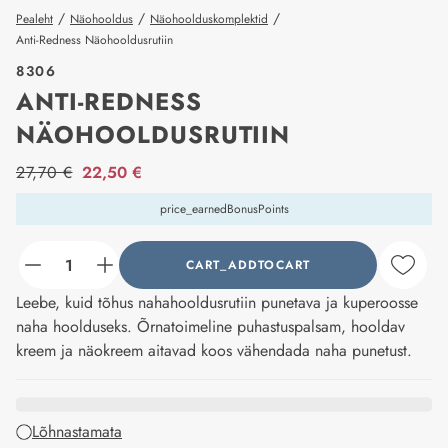
/
/
/
Pealeht
Näohooldus
Näohoolduskomplektid
Anti-Redness Näohooldusrutiin
8306
ANTI-REDNESS
NÄOHOOLDUSRUTIIN
price_label
27,70 €
22,50 €
price_earnedBonusPoints
CART_ADDTOCART
counter_current
Leebe, kuid tõhus nahahooldusrutiin punetava ja kuperoosse
naha hoolduseks. Õrnatoimeline puhastuspalsam, hooldav
kreem ja näokreem aitavad koos vähendada naha punetust.
Lõhnastamata