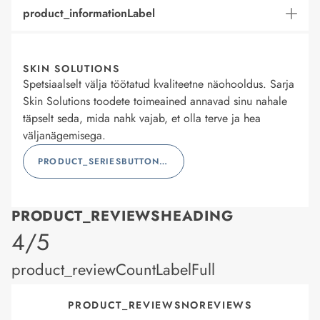
product_informationLabel
SKIN SOLUTIONS
Spetsiaalselt välja töötatud kvaliteetne näohooldus. Sarja
Skin Solutions toodete toimeained annavad sinu nahale
täpselt seda, mida nahk vajab, et olla terve ja hea
väljanägemisega.
PRODUCT_SERIESBUTTONLABEL
PRODUCT_REVIEWSHEADING
product_rating
4/5
product_reviewCountLabelFull
PRODUCT_REVIEWSNOREVIEWS