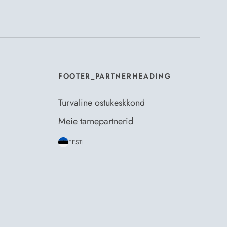
mosili
tellimistingimuste
- ja
andmekaitsepoliitikaga
.
*
FOOTER_PARTNERHEADING
Turvaline ostukeskkond
Meie tarnepartnerid
EESTI