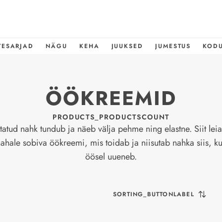
TESARJAD
NÄGU
KEHA
JUUKSED
JUMESTUS
KOD
ÖÖKREEMID
PRODUCTS_PRODUCTSCOUNT
tatud nahk tundub ja näeb välja pehme ning elastne. Siit leia
hale sobiva öökreemi, mis toidab ja niisutab nahka siis, k
öösel uueneb.
SORTING_BUTTONLABEL