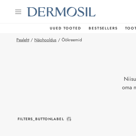
UUED TOOTED
BESTSELLERS
TOO
Pealeht
/
Näohooldus
/
Öökreemid
Niisu
oma na
FILTERS_BUTTONLABEL