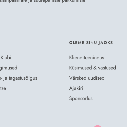
te kampaaniate ja suurepäraste pakkumiste
Nõustun Der
OLEME SINU JAOKS
 Klubi
Klienditeenindus
ingimused
Küsimused & vastused
- ja tagastusõigus
Värsked uudised
tse
Ajakiri
Sponsorlus