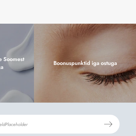
ne Soomest
Boonuspunktid iga ostuga
ga