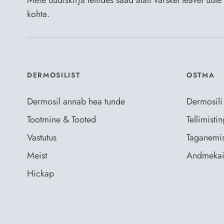
Meie uudiskirja tellides saad alati värsket teavet uu
kohta.
DERMOSILIST
OSTMA
Dermosil annab hea tunde
Dermosili
Tootmine & Tooted
Tellimist
Vastutus
Taganemis
Meist
Andmekai
Hickap