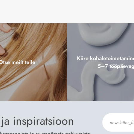
Kiire kohaletoimetami
Otse meilt teile
5–7 tööpäeva
ja inspiratsioon