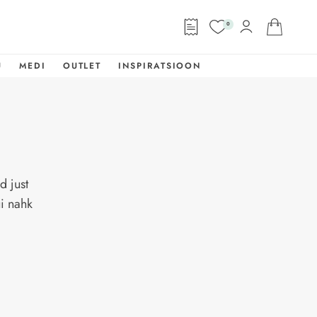
0
U
MEDI
OUTLET
INSPIRATSIOON
d just
ui nahk