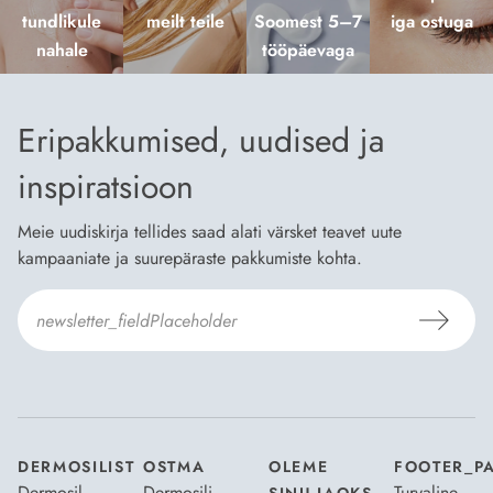
tundlikule
meilt teile
Soomest 5–7
iga ostuga
nahale
tööpäevaga
Eripakkumised, uudised ja
inspiratsioon
Meie uudiskirja tellides saad alati värsket teavet uute
kampaaniate ja suurepäraste pakkumiste kohta.
Nõustun Dermosili
tellimistingimuste
- ja
andmekaitsepoliitikaga
.
*
DERMOSILIST
OSTMA
OLEME
FOOTER_P
Dermosil
Dermosili
Turvaline