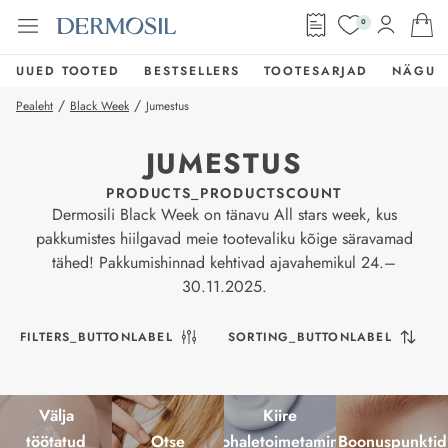
0
UUED TOOTED
BESTSELLERS
TOOTESARJAD
NÄGU
/
/
Pealeht
Black Week
Jumestus
JUMESTUS
PRODUCTS_PRODUCTSCOUNT
Dermosili Black Week on tänavu All stars week, kus
pakkumistes hiilgavad meie tootevaliku kõige säravamad
tähed! Pakkumishinnad kehtivad ajavahemikul 24.–
30.11.2025.
FILTERS_BUTTONLABEL
SORTING_BUTTONLABEL
Välja
Kiire
töötatud
Otse
kohaletoimetamine
Boonuspunktid