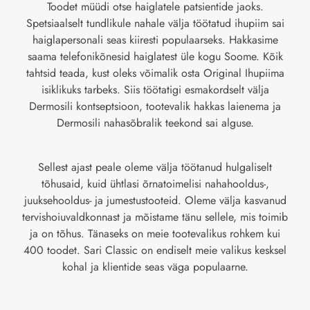
Toodet müüdi otse haiglatele patsientide jaoks.
Spetsiaalselt tundlikule nahale välja töötatud ihupiim sai
haiglapersonali seas kiiresti populaarseks. Hakkasime
saama telefonikõnesid haiglatest üle kogu Soome. Kõik
tahtsid teada, kust oleks võimalik osta Original Ihupiima
isiklikuks tarbeks. Siis töötatigi esmakordselt välja
Dermosili kontseptsioon, tootevalik hakkas laienema ja
Dermosili nahasõbralik teekond sai alguse.
Sellest ajast peale oleme välja töötanud hulgaliselt
tõhusaid, kuid ühtlasi õrnatoimelisi nahahooldus-,
juuksehooldus- ja jumestustooteid. Oleme välja kasvanud
tervishoiuvaldkonnast ja mõistame tänu sellele, mis toimib
ja on tõhus. Tänaseks on meie tootevalikus rohkem kui
400 toodet. Sari Classic on endiselt meie valikus kesksel
kohal ja klientide seas väga populaarne.