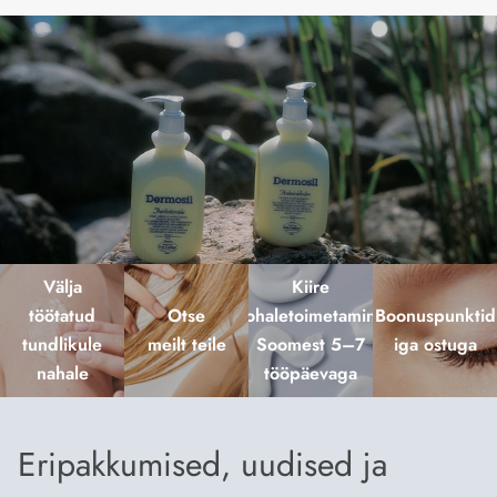
Välja
Kiire
töötatud
Otse
kohaletoimetamine
Boonuspunktid
tundlikule
meilt teile
Soomest 5–7
iga ostuga
nahale
tööpäevaga
Eripakkumised, uudised ja