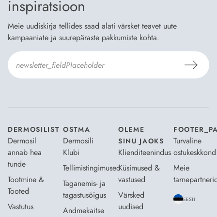
inspiratsioon
Meie uudiskirja tellides saad alati värsket teavet uute
kampaaniate ja suurepäraste pakkumiste kohta.
Nõustun Dermosili
tellimistingimuste
- ja
andmekaitsepoliitikaga
.
*
DERMOSILIST
OSTMA
OLEME
FOOTER_P
Dermosil
Dermosili
Turvaline
SINU JAOKS
annab hea
Klubi
Klienditeenindus
ostukeskkond
tunde
Tellimistingimused
Küsimused &
Meie
Tootmine &
vastused
tarnepartneri
Taganemis- ja
Tooted
tagastusõigus
Värsked
EESTI
Vastutus
uudised
Andmekaitse