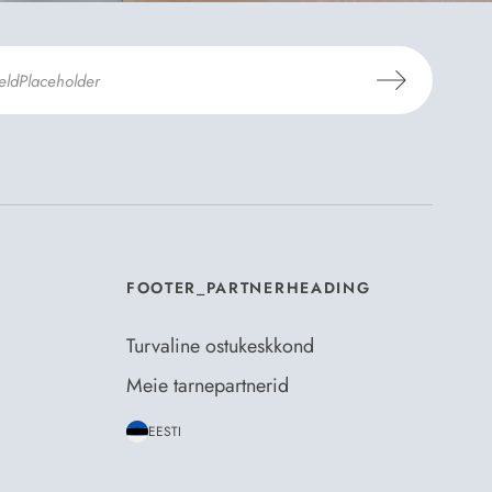
mosili
tellimistingimuste
- ja
andmekaitsepoliitikaga
.
*
FOOTER_PARTNERHEADING
Turvaline ostukeskkond
Meie tarnepartnerid
EESTI