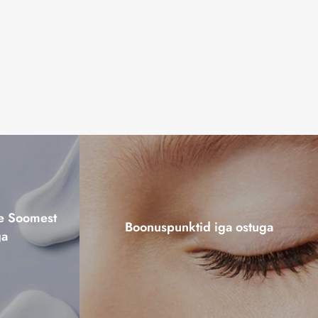
ne Soomest
Boonuspunktid iga ostuga
ga