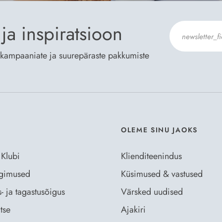
ja inspiratsioon
te kampaaniate ja suurepäraste pakkumiste
Nõustun Der
OLEME SINU JAOKS
 Klubi
Klienditeenindus
ingimused
Küsimused & vastused
- ja tagastusõigus
Värsked uudised
tse
Ajakiri