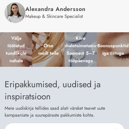
Alexandra
Andersson
Makeup & Skincare Specialist
Välja
Kiire
töötatud
Otse
kohaletoimetamine
Boonuspunktid
tundlikule
meilt teile
Soomest 5–7
iga ostuga
nahale
tööpäevaga
Eripakkumised, uudised ja
inspiratsioon
Meie uudiskirja tellides saad alati värsket teavet uute
kampaaniate ja suurepäraste pakkumiste kohta.