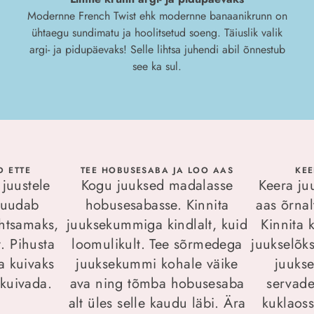
Modernne French Twist ehk modernne banaanikrunn on
ühtaegu sundimatu ja hoolitsetud soeng. Täiuslik valik
argi- ja pidupäevaks! Selle lihtsa juhendi abil õnnestub
see ka sul.
D ETTE
TEE HOBUSESABA JA LOO AAS
KEE
juustele
Kogu juuksed madalasse
Keera ju
muudab
hobusesabasse. Kinnita
aas õrnal
htsamaks,
juuksekummiga kindlalt, kuid
Kinnita 
t. Pihusta
loomulikult. Tee sõrmedega
juukselõks
ta kuivaks
juuksekummi kohale väike
juukse
 kuivada.
ava ning tõmba hobusesaba
servade
alt üles selle kaudu läbi. Ära
kuklaoss