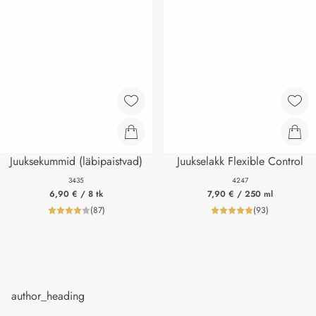
Juuksekummid (läbipaistvad)
Juukselakk Flexible Control
3435
4247
6,90 €
/ 8 tk
7,90 €
/ 250 ml
(
87
)
(
93
)
product_reviewNumberLabel
product_review
author_heading