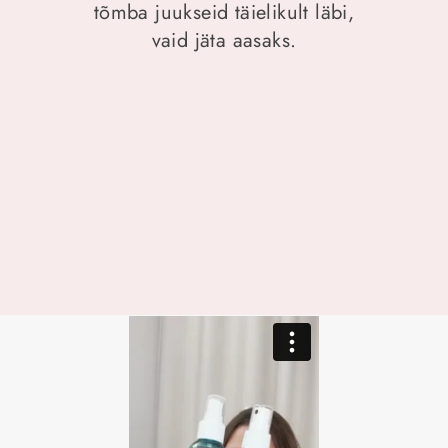
tõmba juukseid täielikult läbi,
vaid jäta aasaks.