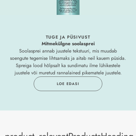
TUGE JA PÜSIVUST
Mitmekülgne soolasprei
Soolasprei annab juustele tekstuuri, mis muudab
soengute tegemise lihtsamaks ja aitab neil kauem püsida.
Spreiga lood hõlpsalt ka sundimatu ilme lühikestele
juustele või muretud rannalained pikematele juustele.
LOE EDASI