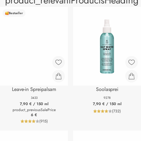
product_relevantProductsHeading
Bestseller
Leave-in Spreipalsam
Soolasprei
3433
9278
7,90 €
/ 150 ml
7,90 €
/ 150 ml
product_previousSalePrice
(
732
)
product_review
6 €
(
915
)
product_reviewNumberLabel