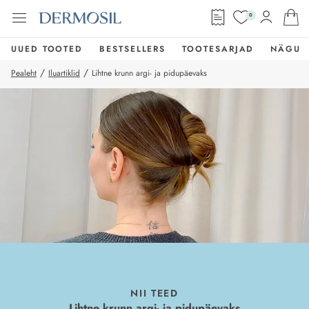
0
UUED TOOTED
BESTSELLERS
TOOTESARJAD
NÄGU
/
/
Pealeht
Iluartiklid
Lihtne krunn argi- ja pidupäevaks
NII TEED
Lihtne krunn argi- ja pidupäevaks