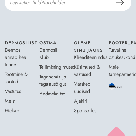
Nõustun Dermosili
tellimistingimuste
- ja
andmekaitsepoliitikaga
.
*
DERMOSILIST
OSTMA
OLEME
FOOTER_P
Dermosil
Dermosili
Turvaline
SINU JAOKS
annab hea
Klubi
Klienditeenindus
ostukeskkond
tunde
Tellimistingimused
Küsimused &
Meie
Tootmine &
vastused
tarnepartneri
Taganemis- ja
Tooted
tagastusõigus
Värsked
EESTI
Vastutus
uudised
Andmekaitse
Meist
Ajakiri
Hickap
Sponsorlus