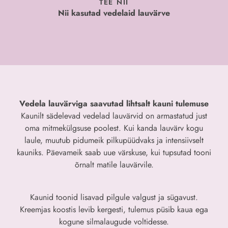
TEE NII
Nii kasutad vedelaid lauvärve
Vedela lauvärviga saavutad lihtsalt kauni tulemuse
Kaunilt sädelevad vedelad lauvärvid on armastatud just
oma mitmekülgsuse poolest. Kui kanda lauvärv kogu
laule, muutub pidumeik pilkupüüdvaks ja intensiivselt
kauniks. Päevameik saab uue värskuse, kui tupsutad tooni
õrnalt matile lauvärvile.
Kaunid toonid lisavad pilgule valgust ja sügavust.
Kreemjas koostis levib kergesti, tulemus püsib kaua ega
kogune silmalaugude voltidesse.