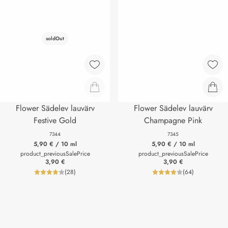
soldOut
Flower Sädelev lauvärv
Flower Sädelev lauvärv
Festive Gold
Champagne Pink
7344
7345
5,90 €
/ 10 ml
5,90 €
/ 10 ml
product_previousSalePrice
product_previousSalePrice
3,90 €
3,90 €
(
28
)
(
64
)
product_reviewNumberLabel
product_review