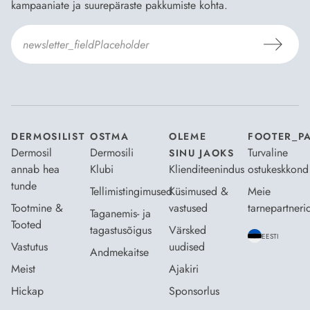
kampaaniate ja suurepäraste pakkumiste kohta.
Nõustun Dermosili
tellimistingimuste
- ja
andmekaitsepoliitikaga
.
*
DERMOSILIST
OSTMA
OLEME
FOOTER_P
Dermosil
Dermosili
Turvaline
SINU JAOKS
annab hea
Klubi
Klienditeenindus
ostukeskkond
tunde
Tellimistingimused
Küsimused &
Meie
Tootmine &
vastused
tarnepartneri
Taganemis- ja
Tooted
tagastusõigus
Värsked
EESTI
Vastutus
uudised
Andmekaitse
Meist
Ajakiri
Hickap
Sponsorlus