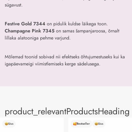
sügavust.
Festive Gold 7344
on pidulik kuldse läikega toon.
Champagne Pink 7345
on samas šampanjaroosa, õrnalt
lillaka alatooniga pehme varjund.
Mõlemad toonid sobivad nii efektseks õhtujumestuseks kui ka
igapäevameigi viimistlemiseks kerge sädelusega.
product_relevantProductsHeading
Uus
Bestseller
Uus