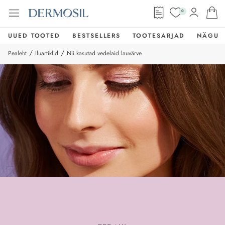
0
UUED TOOTED
BESTSELLERS
TOOTESARJAD
NÄGU
/
/
Pealeht
Iluartiklid
Nii kasutad vedelaid lauvärve