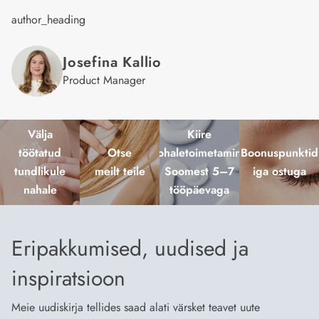
author_heading
Josefina
Kallio
Product Manager
Välja
Kiire
töötatud
Otse
kohaletoimetamine
Boonuspunktid
tundlikule
meilt teile
Soomest 5–7
iga ostuga
nahale
tööpäevaga
Eripakkumised, uudised ja
inspiratsioon
Meie uudiskirja tellides saad alati värsket teavet uute