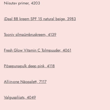
Niisutav primer, 4203
iDeal BB kreem SPF 15 natural beige, 3983
Tooniv silmaümbruskreem, 4139
Fresh Glow Vitamin C Tolmpuuder, 4061
Põsepunapulk deep pink, 4118
All-in-one Näopalett, 7117
Valguspliiats, 4049