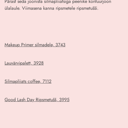
Pärast seda joonista silmapliiatsiga peenike kontuurjoon
ülalaule. Viimasena kanna ripsmetele ripsmetušši.
Makeup Primer silmadele, 3743
Lauvärvipalett, 3928
Silmapliiats coffee, 7112
Good Lash Day Ripsmetušš, 3995