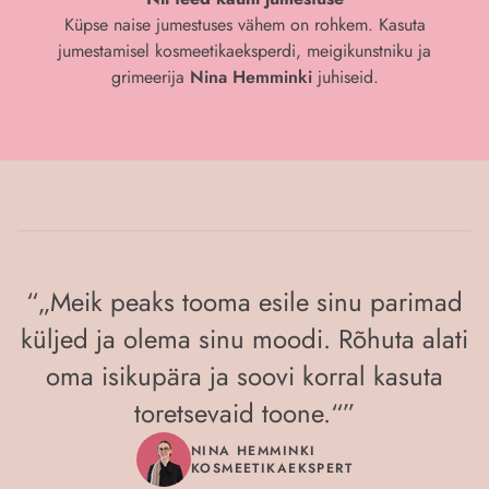
Küpse naise jumestuses vähem on rohkem. Kasuta
jumestamisel kosmeetikaeksperdi, meigikunstniku ja
grimeerija
Nina Hemminki
juhiseid.
“
„Meik peaks tooma esile sinu parimad
küljed ja olema sinu moodi. Rõhuta alati
oma isikupära ja soovi korral kasuta
toretsevaid toone.“
”
NINA HEMMINKI
KOSMEETIKAEKSPERT