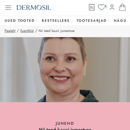
0
UUED TOOTED
BESTSELLERS
TOOTESARJAD
NÄGU
/
/
Pealeht
Iluartiklid
Nii teed kauni jumestuse
JUHEND
Nii teed kauni jumestuse