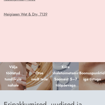
Meigiseen Wet & Dry, 7139
Välja
Kiire
töötatud
Otse
kohaletoimetamine
Boonuspunktid
tundlikule
meilt teile
Soomest 5–7
iga ostuga
nahale
tööpäevaga
Eripakkumised, uudised ja