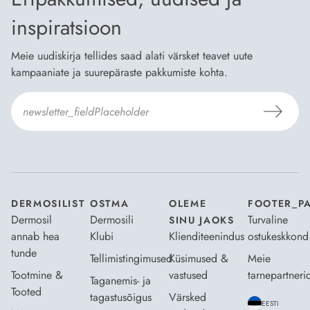
inspiratsioon
Meie uudiskirja tellides saad alati värsket teavet uute
kampaaniate ja suurepäraste pakkumiste kohta.
Nõustun Dermosili
tellimistingimuste
- ja
andmekaitsepoliitikaga
.
*
DERMOSILIST
OSTMA
OLEME
FOOTER_P
Dermosil
Dermosili
Turvaline
SINU JAOKS
annab hea
Klubi
Klienditeenindus
ostukeskkond
tunde
Tellimistingimused
Küsimused &
Meie
Tootmine &
vastused
tarnepartneri
Taganemis- ja
Tooted
tagastusõigus
Värsked
EESTI