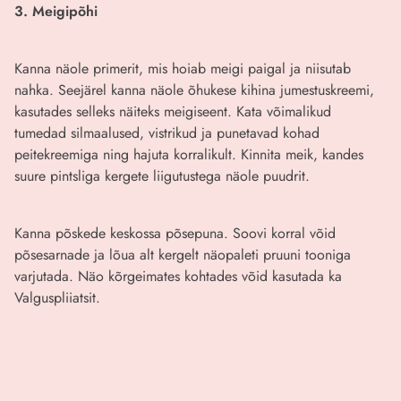
3. Meigipõhi
Kanna näole primerit, mis hoiab meigi paigal ja niisutab
nahka. Seejärel kanna näole õhukese kihina jumestuskreemi,
kasutades selleks näiteks meigiseent. Kata võimalikud
tumedad silmaalused, vistrikud ja punetavad kohad
peitekreemiga ning hajuta korralikult. Kinnita meik, kandes
suure pintsliga kergete liigutustega näole puudrit.
Kanna põskede keskossa põsepuna. Soovi korral võid
põsesarnade ja lõua alt kergelt näopaleti pruuni tooniga
varjutada. Näo kõrgeimates kohtades võid kasutada ka
Valguspliiatsit.