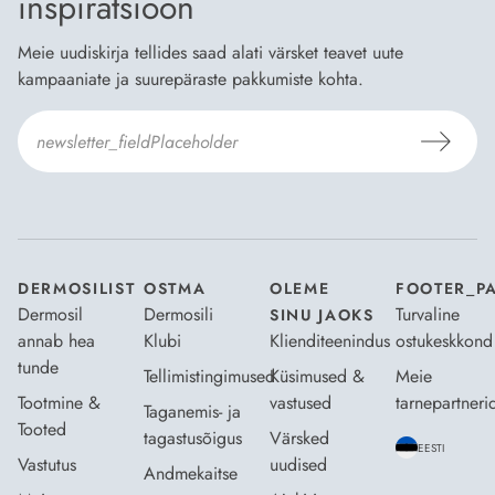
inspiratsioon
Meie uudiskirja tellides saad alati värsket teavet uute
kampaaniate ja suurepäraste pakkumiste kohta.
Nõustun Dermosili
tellimistingimuste
- ja
andmekaitsepoliitikaga
.
*
DERMOSILIST
OSTMA
OLEME
FOOTER_P
Dermosil
Dermosili
Turvaline
SINU JAOKS
annab hea
Klubi
Klienditeenindus
ostukeskkond
tunde
Tellimistingimused
Küsimused &
Meie
Tootmine &
vastused
tarnepartneri
Taganemis- ja
Tooted
tagastusõigus
Värsked
EESTI
Vastutus
uudised
Andmekaitse