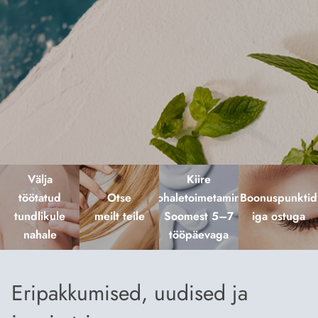
Välja
Kiire
töötatud
Otse
kohaletoimetamine
Boonuspunktid
tundlikule
meilt teile
Soomest 5–7
iga ostuga
nahale
tööpäevaga
Eripakkumised, uudised ja