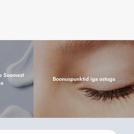
ne Soomest
Boonuspunktid iga ostuga
ga