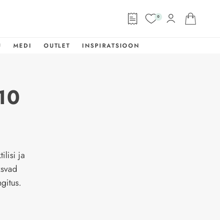
0
U
MEDI
OUTLET
INSPIRATSIOON
10
ilisi ja
ksvad
ngitus.