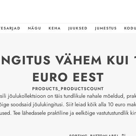
TESARJAD
NÄGU
KEHA
JUUKSED
JUMESTUS
KOD
INGITUS VÄHEM KUI 
EURO EEST
PRODUCTS_PRODUCTSCOUNT
li jõulukollektsioon on täis tundlikule nahale mõeldud, prakt
õige soodsaid jõulukingitusi. Siit leiad kõik alla 10 euro ma
used. Tee lähedasele praktiline ja eelkõige vastutustundlik ki