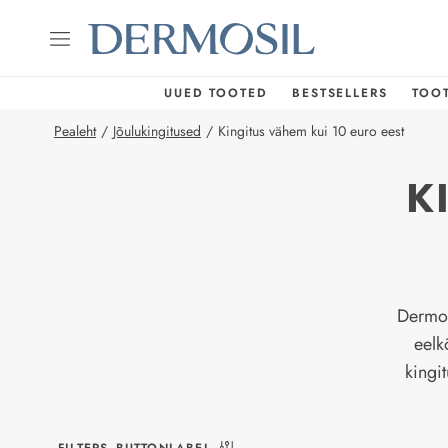
UUED TOOTED
BESTSELLERS
TOO
Pealeht
/
Jõulukingitused
/
Kingitus vähem kui 10 euro eest
K
Dermosi
eelk
kingit