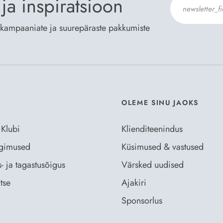
ja inspiratsioon
te kampaaniate ja suurepäraste pakkumiste
Nõustun Der
OLEME SINU JAOKS
 Klubi
Klienditeenindus
ingimused
Küsimused & vastused
- ja tagastusõigus
Värsked uudised
tse
Ajakiri
Sponsorlus