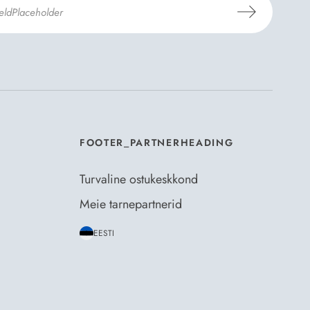
mosili
tellimistingimuste
- ja
andmekaitsepoliitikaga
.
*
FOOTER_PARTNERHEADING
Turvaline ostukeskkond
Meie tarnepartnerid
EESTI