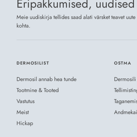
Eripakkumised, uudised 
Meie uudiskirja tellides saad alati värsket teavet uu
kohta.
DERMOSILIST
OSTMA
Dermosil annab hea tunde
Dermosili
Tootmine & Tooted
Tellimist
Vastutus
Taganemis
Meist
Andmekai
Hickap