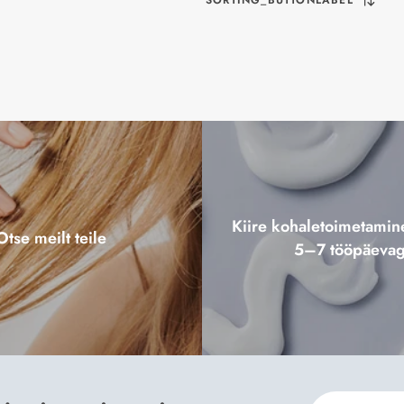
SORTING_BUTTONLABEL
Kiire kohaletoimetami
Otse meilt teile
5–7 tööpäeva