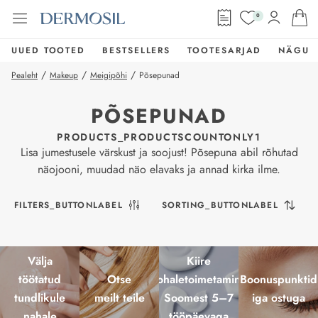
0
UUED TOOTED
BESTSELLERS
TOOTESARJAD
NÄGU
/
/
/
Pealeht
Makeup
Meigipõhi
Põsepunad
PÕSEPUNAD
PRODUCTS_PRODUCTSCOUNTONLY1
Lisa jumestusele värskust ja soojust! Põsepuna abil rõhutad
näojooni, muudad näo elavaks ja annad kirka ilme.
FILTERS_BUTTONLABEL
SORTING_BUTTONLABEL
Välja
Kiire
töötatud
Otse
kohaletoimetamine
Boonuspunktid
tundlikule
meilt teile
Soomest 5–7
iga ostuga
nahale
tööpäevaga