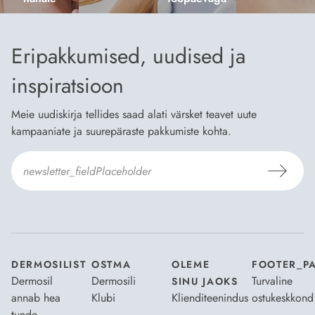
Eripakkumised, uudised ja
inspiratsioon
Meie uudiskirja tellides saad alati värsket teavet uute
kampaaniate ja suurepäraste pakkumiste kohta.
Nõustun Dermosili
tellimistingimuste
- ja
andmekaitsepoliitikaga
.
*
DERMOSILIST
OSTMA
OLEME
FOOTER_P
Dermosil
Dermosili
Turvaline
SINU JAOKS
annab hea
Klubi
Klienditeenindus
ostukeskkond
tunde