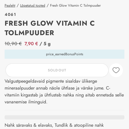
/
/
Pealeht
Lõpetatud tooted
Fresh Glow Vitamin C Tolmpuuder
4061
FRESH GLOW VITAMIN C
TOLMPUUDER
price_label
10,90 €
7,90 €
/ 5 g
price_earnedBonusPoints
SOLDOUT
Valgustpeegeldavaid pigmente sisaldav ülikerge
mineraalpuuder annab näole ühtlase ja värske jume. C-
vitamiin kirgastab ja ühtlustab nahka ning aitab ennetada selle
vananemise ilminguid.
Nahk säravaks & elavaks, Tundlik & atoopiline nahk