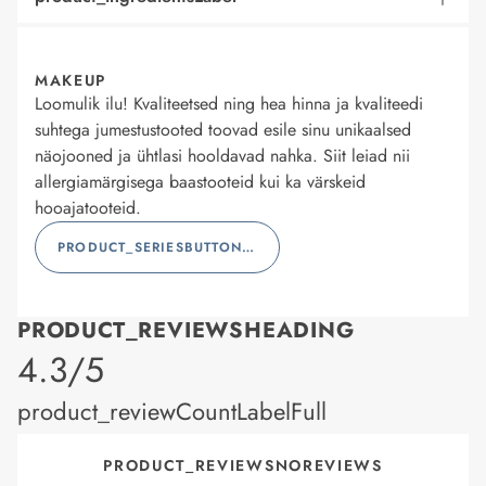
MAKEUP
Loomulik ilu! Kvaliteetsed ning hea hinna ja kvaliteedi
suhtega jumestustooted toovad esile sinu unikaalsed
näojooned ja ühtlasi hooldavad nahka. Siit leiad nii
allergiamärgisega baastooteid kui ka värskeid
hooajatooteid.
PRODUCT_SERIESBUTTONLABEL
PRODUCT_REVIEWSHEADING
product_rating
4.3/5
product_reviewCountLabelFull
PRODUCT_REVIEWSNOREVIEWS