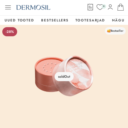
0
UUED TOOTED
BESTSELLERS
TOOTESARJAD
NÄGU
Bestseller
-28%
soldOut