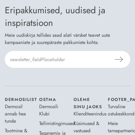
Eripakkumised, uudised ja
inspiratsioon
Meie uudiskirja tellides saad alati värsket teavet uute
kampaaniate ja suurepäraste pakkumiste kohta.
Nõustun Dermosili
tellimistingimuste
- ja
andmekaitsepoliitikaga
.
*
DERMOSILIST
OSTMA
OLEME
FOOTER_P
Dermosil
Dermosili
Turvaline
SINU JAOKS
annab hea
Klubi
Klienditeenindus
ostukeskkond
tunde
Tellimistingimused
Küsimused &
Meie
Tootmine &
vastused
tarnepartneri
Taganemis- ja