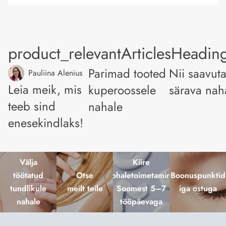
product_relevantArticlesHeadin
Parimad tooted
Nii saavut
Pauliina Alenius
Leia meik, mis
kuperoossele
särava nah
teeb sind
nahale
enesekindlaks!
Välja
Kiire
töötatud
Otse
kohaletoimetamine
Boonuspunktid
tundlikule
meilt teile
Soomest 5–7
iga ostuga
nahale
tööpäevaga