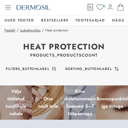
0
UUED TOOTED
BESTSELLERS
TOOTESARJAD
NÄGU
/
/
Pealeht
Juuksehooldus
Heat protection
HEAT PROTECTION
PRODUCTS_PRODUCTSCOUNT
FILTERS_BUTTONLABEL
SORTING_BUTTONLABEL
Välja
Kiire
töötatud
Otse
kohaletoimetamine
Boonuspunktid
tundlikule
meilt teile
Soomest 5–7
iga ostuga
nahale
tööpäevaga