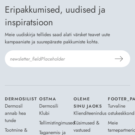
Eripakkumised, uudised ja
inspiratsioon
Meie uudiskirja tellides saad alati värsket teavet uute
kampaaniate ja suurepäraste pakkumiste kohta.
Nõustun Dermosili
tellimistingimuste
- ja
andmekaitsepoliitikaga
.
*
DERMOSILIST
OSTMA
OLEME
FOOTER_P
Dermosil
Dermosili
Turvaline
SINU JAOKS
annab hea
Klubi
Klienditeenindus
ostukeskkond
tunde
Tellimistingimused
Küsimused &
Meie
Tootmine &
vastused
tarnepartneri
Taganemis- ja