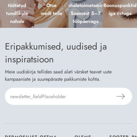
töötatud
Otse
kohaletoimetamine
Boonuspunktid
tundlikule
meilt teile
Soomest 5–7
iga ostuga
nahale
tööpäevaga
Eripakkumised, uudised ja
inspiratsioon
Meie uudiskirja tellides saad alati värsket teavet uute
kampaaniate ja suurepäraste pakkumiste kohta.
Nõustun Dermosili
tellimistingimuste
- ja
andmekaitsepoliitikaga
.
*