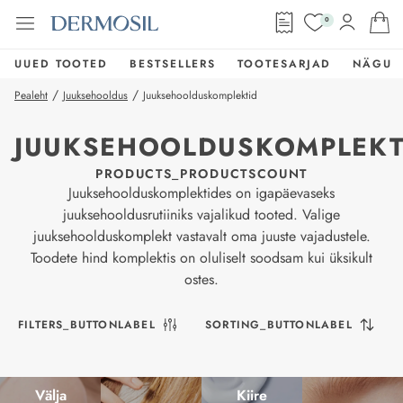
0
UUED TOOTED
BESTSELLERS
TOOTESARJAD
NÄGU
/
/
Pealeht
Juuksehooldus
Juuksehoolduskomplektid
JUUKSEHOOLDUSKOMPLEKT
PRODUCTS_PRODUCTSCOUNT
Juuksehoolduskomplektides on igapäevaseks
juuksehooldusrutiiniks vajalikud tooted. Valige
juuksehoolduskomplekt vastavalt oma juuste vajadustele.
Toodete hind komplektis on oluliselt soodsam kui üksikult
ostes.
FILTERS_BUTTONLABEL
SORTING_BUTTONLABEL
Välja
Kiire