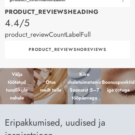
PRODUCT_REVIEWSHEADING
product_rating
4.4/5
product_reviewCountLabelFull
PRODUCT_REVIEWSNOREVIEWS
Välja
Kiire
töötatud
Otse
kohaletoimetamine
Boonuspunktid
tundlikule
meilt teile
Soomest 5–7
iga ostuga
nahale
tööpäevaga
Eripakkumised, uudised ja