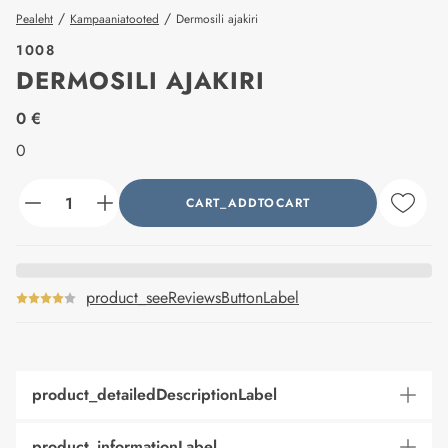
/
/
Pealeht
Kampaaniatooted
Dermosili ajakiri
1008
DERMOSILI AJAKIRI
price_label
0 €
0
CART_ADDTOCART
counter_current
product_seeReviewsButtonLabel
product_detailedDescriptionLabel
product_informationLabel