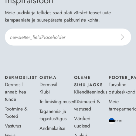
inspiratsioon
Meie uudiskirja tellides saad alati värsket teavet uute
kampaaniate ja suurepäraste pakkumiste kohta.
Nõustun Dermosili
tellimistingimuste
- ja
andmekaitsepoliitikaga
.
*
DERMOSILIST
OSTMA
OLEME
FOOTER_P
Dermosil
Dermosili
Turvaline
SINU JAOKS
annab hea
Klubi
Klienditeenindus
ostukeskkond
tunde
Tellimistingimused
Küsimused &
Meie
Tootmine &
vastused
tarnepartneri
Taganemis- ja
Tooted
tagastusõigus
Värsked
EESTI
Vastutus
uudised
Andmekaitse
Meist
Ajakiri