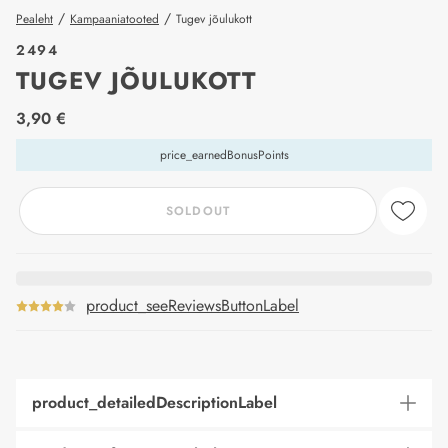
/
/
Pealeht
Kampaaniatooted
Tugev jõulukott
2494
TUGEV JÕULUKOTT
price_label
3,90 €
price_earnedBonusPoints
SOLDOUT
product_seeReviewsButtonLabel
product_detailedDescriptionLabel