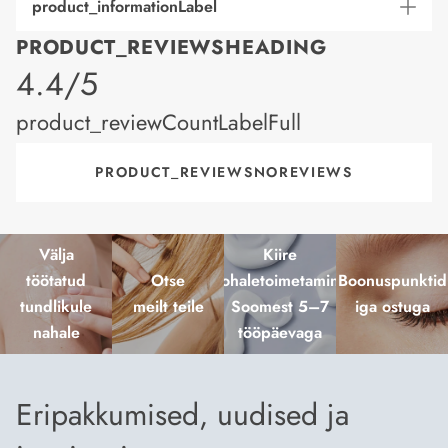
product_informationLabel
PRODUCT_REVIEWSHEADING
product_rating
4.4/5
product_reviewCountLabelFull
PRODUCT_REVIEWSNOREVIEWS
Välja
Kiire
töötatud
Otse
kohaletoimetamine
Boonuspunktid
tundlikule
meilt teile
Soomest 5–7
iga ostuga
nahale
tööpäevaga
Eripakkumised, uudised ja