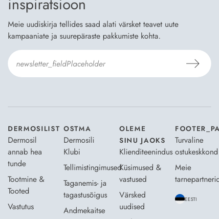
inspiratsioon
Meie uudiskirja tellides saad alati värsket teavet uute
kampaaniate ja suurepäraste pakkumiste kohta.
Nõustun Dermosili
tellimistingimuste
- ja
andmekaitsepoliitikaga
.
*
DERMOSILIST
OSTMA
OLEME
FOOTER_P
Dermosil
Dermosili
Turvaline
SINU JAOKS
annab hea
Klubi
Klienditeenindus
ostukeskkond
tunde
Tellimistingimused
Küsimused &
Meie
Tootmine &
vastused
tarnepartneri
Taganemis- ja
Tooted
tagastusõigus
Värsked
EESTI
Vastutus
uudised
Andmekaitse