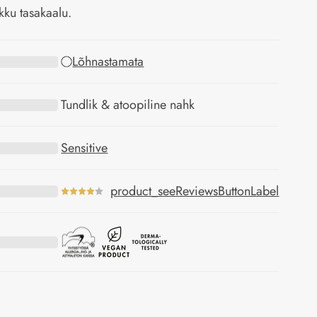
kku tasakaalu.
Lõhnastamata
Tundlik & atoopiline nahk
Sensitive
product_seeReviewsButtonLabel