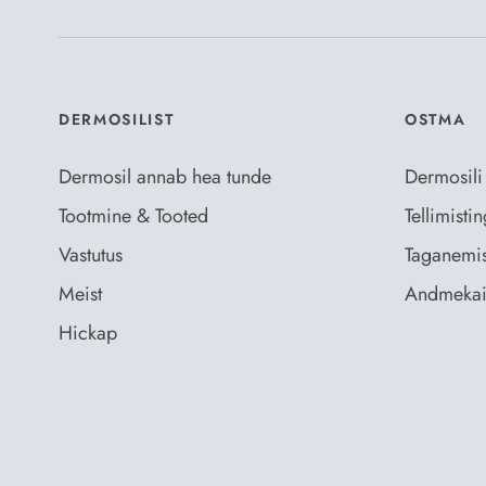
DERMOSILIST
OSTMA
Dermosil annab hea tunde
Dermosili
Tootmine & Tooted
Tellimist
Vastutus
Taganemis
Meist
Andmekai
Hickap