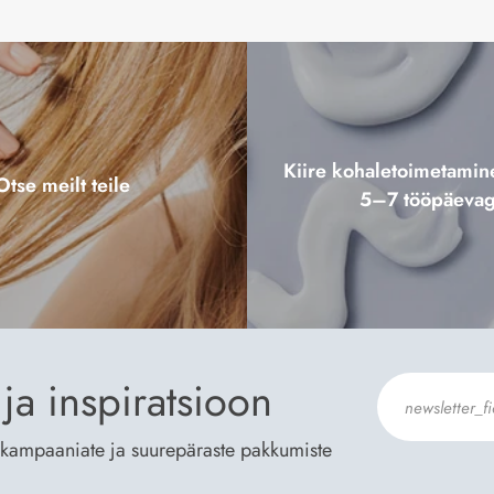
Kiire kohaletoimetami
Otse meilt teile
5–7 tööpäeva
ja inspiratsioon
te kampaaniate ja suurepäraste pakkumiste
Nõustun Der