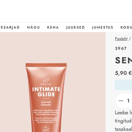
TESARJAD
NÄGU
KEHA
JUUKSED
JUMESTUS
KOD
Pealeht
/
3967
SE
price_l
5,90 €
Leebe l
tingitu
tasakaa