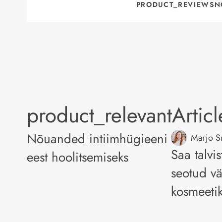
PRODUCT_REVIEWSN
product_relevantArtic
Nõuanded intiimhügieeni
Marjo 
Saa talvi
eest hoolitsemiseks
seotud vä
kosmeeti