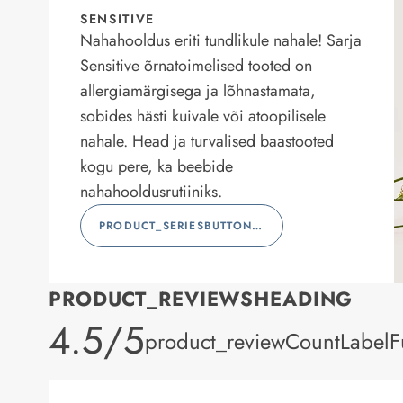
SENSITIVE
Nahahooldus eriti tundlikule nahale! Sarja
Sensitive õrnatoimelised tooted on
allergiamärgisega ja lõhnastamata,
sobides hästi kuivale või atoopilisele
nahale. Head ja turvalised baastooted
kogu pere, ka beebide
nahahooldusrutiiniks.
PRODUCT_SERIESBUTTONLABEL
PRODUCT_REVIEWSHEADING
product_rating
4.5/5
product_reviewCountLabelFu