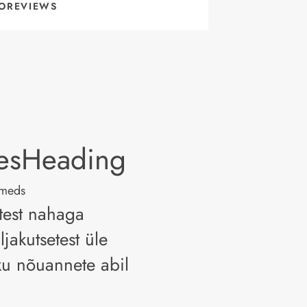
OREVIEWS
lesHeading
Smeds
stest nahaga
ljakutsetest üle
ku nõuannete abil