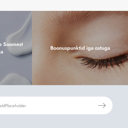
ne Soomest
Boonuspunktid iga ostuga
ga
mosili
tellimistingimuste
- ja
andmekaitsepoliitikaga
.
*