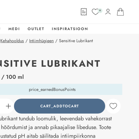
0
U
MEDI
OUTLET
INSPIRATSIOON
Kehahooldus
/
Intiimhügieen
/
Sensitive Lubrikant
NSITIVE LUBRIKANT
abel
/ 100 ml
price_earnedBonusPoints
CART_ADDTOCART
counter_current
ubrikant tundub loomulik, leevendab vahekorrast
d hõõrdumist ja annab pikaajalise libeduse. Toote
lustatud pH aitab säilitada intiimpiirkonna