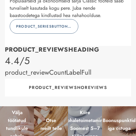
Populaarseid ja ökonoomseid sarja Classic tooteid saab
turvaliselt kasutada kogu pere. Juba nende
baastoodetega kindlustad hea nahahoolduse.
PRODUCT_SERIESBUTTONLABEL
PRODUCT_REVIEWSHEADING
product_rating
4.4/5
product_reviewCountLabelFull
PRODUCT_REVIEWSNOREVIEWS
Välja
Kiire
töötatud
Otse
kohaletoimetamine
Boonuspunktid
tundlikule
meilt teile
Soomest 5–7
iga ostuga