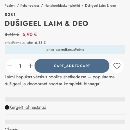
/
/
/
Pealeht
Kehahooldus
Nahahoolduskomplektid
Dušigeel Laim & deo
8281
DUŠIGEEL LAIM & DEO
price_label
8,40 €
6,90 €
pricePrevious_label
:
6,38 €
price_earnedBonusPoints
CART_ADDTOCART
counter_current
Laimi hapukas värskus hoolitsushetkedesse – populaarne
dušigeel ja deodorant soodsa komplekti hinnaga!
Kergelt lõhnastatud
Classic