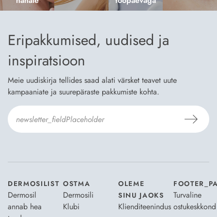
nahale
tööpäevaga
Eripakkumised, uudised ja
inspiratsioon
Meie uudiskirja tellides saad alati värsket teavet uute
kampaaniate ja suurepäraste pakkumiste kohta.
Nõustun Dermosili
tellimistingimuste
- ja
andmekaitsepoliitikaga
.
*
DERMOSILIST
OSTMA
OLEME
FOOTER_P
Dermosil
Dermosili
Turvaline
SINU JAOKS
annab hea
Klubi
Klienditeenindus
ostukeskkond