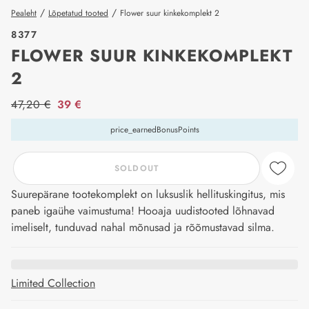
/
/
Pealeht
Lõpetatud tooted
Flower suur kinkekomplekt 2
8377
FLOWER SUUR KINKEKOMPLEKT
2
price_label
47,20 €
39 €
price_earnedBonusPoints
SOLDOUT
Suurepärane tootekomplekt on luksuslik hellituskingitus, mis
paneb igaühe vaimustuma! Hooaja uudistooted lõhnavad
imeliselt, tunduvad nahal mõnusad ja rõõmustavad silma.
Limited Collection