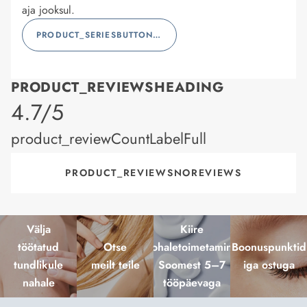
aja jooksul.
PRODUCT_SERIESBUTTONLABEL
PRODUCT_REVIEWSHEADING
product_rating
4.7/5
product_reviewCountLabelFull
PRODUCT_REVIEWSNOREVIEWS
Välja
Kiire
töötatud
Otse
kohaletoimetamine
Boonuspunktid
tundlikule
meilt teile
Soomest 5–7
iga ostuga
nahale
tööpäevaga