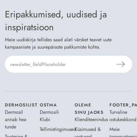
Eripakkumised, uudised ja
inspiratsioon
Meie uudiskirja tellides saad alati värsket teavet uute
kampaaniate ja suurepäraste pakkumiste kohta.
Nõustun Dermosili
tellimistingimuste
- ja
andmekaitsepoliitikaga
.
*
DERMOSILIST
OSTMA
OLEME
FOOTER_P
Dermosil
Dermosili
Turvaline
SINU JAOKS
annab hea
Klubi
Klienditeenindus
ostukeskkond
tunde
Tellimistingimused
Küsimused &
Meie
Tootmine &
vastused
tarnepartneri