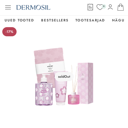
0
UUED TOOTED
BESTSELLERS
TOOTESARJAD
NÄGU
-17%
soldOut