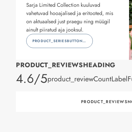
Sarja Limited Collection kuuluvad
vahetuvad hooajalised ja eritooted, mis
on aktuaalsed just praegu ning müügil
ainult piiratud aja jooksul.
PRODUCT_SERIESBUTTONLABEL
PRODUCT_REVIEWSHEADING
product_rating
4.6/5
product_reviewCountLabelFu
PRODUCT_REVIEWSN