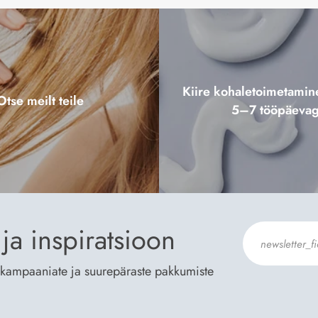
Kiire kohaletoimetami
Otse meilt teile
5–7 tööpäeva
ja inspiratsioon
te kampaaniate ja suurepäraste pakkumiste
Nõustun Der