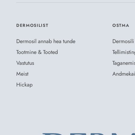
DERMOSILIST
OSTMA
Dermosil annab hea tunde
Dermosili
Tootmine & Tooted
Tellimist
Vastutus
Taganemis
Meist
Andmekai
Hickap