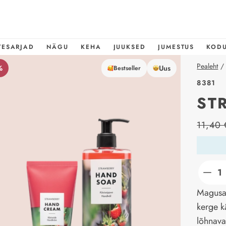
TESARJAD
NÄGU
KEHA
JUUKSED
JUMESTUS
KOD
Pealeht
/
%
Uus
Bestseller
8381
ST
price_l
11,40 
Magusat
kerge k
lõhnava