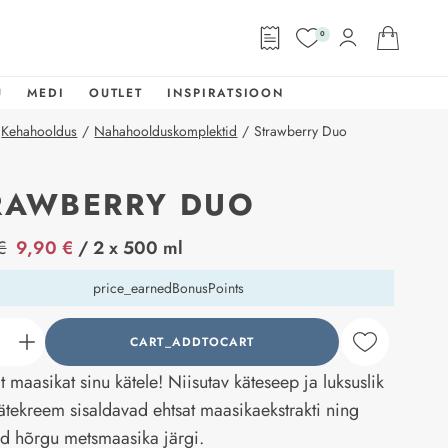
0
U
MEDI
OUTLET
INSPIRATSIOON
Kehahooldus
/
Nahahoolduskomplektid
/
Strawberry Duo
RAWBERRY DUO
abel
€
9,90 €
/ 2 x 500 ml
price_earnedBonusPoints
CART_ADDTOCART
counter_current
 maasikat sinu kätele! Niisutav käteseep ja luksuslik
ätekreem sisaldavad ehtsat maasikaekstrakti ning
d hõrgu metsmaasika järgi.