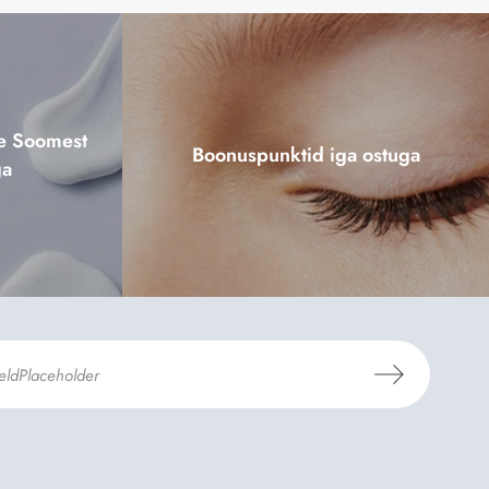
ne Soomest
Boonuspunktid iga ostuga
ga
mosili
tellimistingimuste
- ja
andmekaitsepoliitikaga
.
*