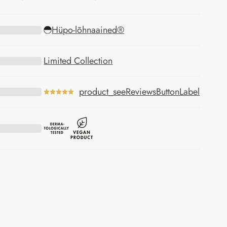
Hüpo-lõhnaained®
Limited Collection
product_seeReviewsButtonLabel