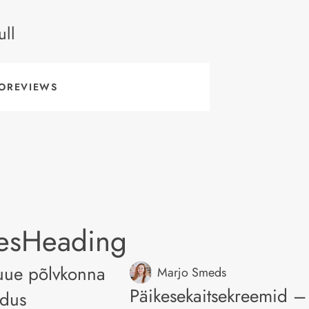
ll
OREVIEWS
lesHeading
uue põlvkonna
Marjo Smeds
Päikesekaitsekreemid –
dus