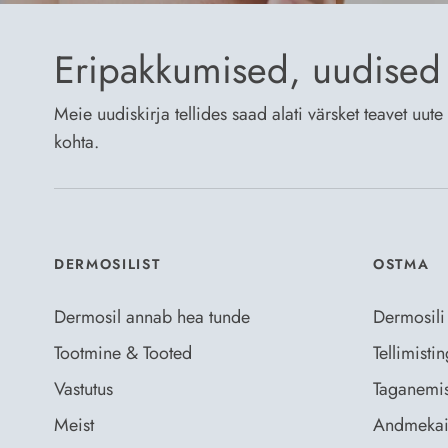
Eripakkumised, uudised 
Meie uudiskirja tellides saad alati värsket teavet uu
kohta.
DERMOSILIST
OSTMA
Dermosil annab hea tunde
Dermosili
Tootmine & Tooted
Tellimist
Vastutus
Taganemis
Meist
Andmekai