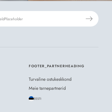
mosili
tellimistingimuste
- ja
andmekaitsepoliitikaga
.
*
FOOTER_PARTNERHEADING
Turvaline ostukeskkond
Meie tarnepartnerid
EESTI