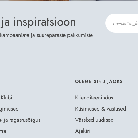
ja inspiratsioon
te kampaaniate ja suurepäraste pakkumiste
Nõustun Der
OLEME SINU JAOKS
 Klubi
Klienditeenindus
ingimused
Küsimused & vastused
- ja tagastusõigus
Värsked uudised
tse
Ajakiri