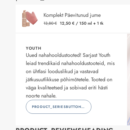
Komplekt Päevitunud jume
13,80 €
12,50 €
/
150 ml + 1 tk
YOUTH
Uued nahahooldustooted! Sarjast Youth
leiad trendikaid nahahooldustooteid, mis
on ühtlasi looduslikud ja vastavad
jätkusuutlikkuse põhimõtetele. Tooted on
väga kvaliteetsed ja sobivad eriti hästi
noorte nahale.
PRODUCT_SERIESBUTTONLABEL