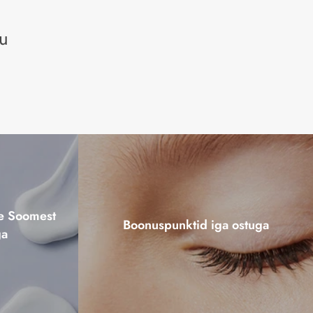
gu
ne Soomest
Boonuspunktid iga ostuga
ga