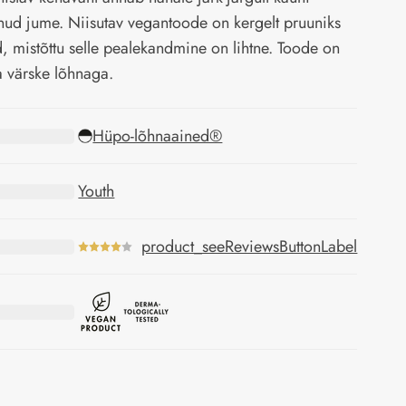
nud jume. Niisutav vegantoode on kergelt pruuniks
d, mistõttu selle pealekandmine on lihtne. Toode on
a värske lõhnaga.
Hüpo-lõhnaained®
Youth
product_seeReviewsButtonLabel