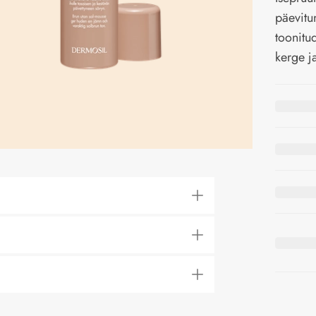
päevitu
toonitu
kerge j