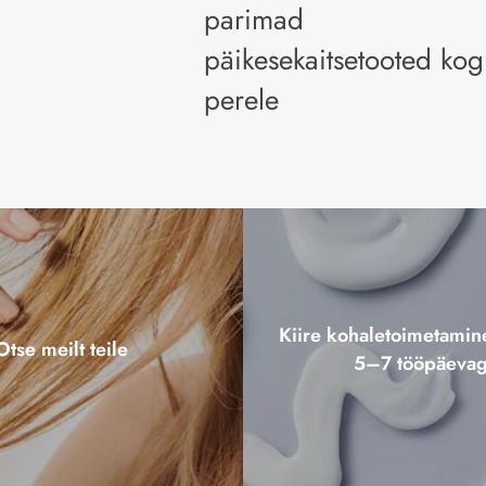
parimad
päikesekaitsetooted ko
perele
Kiire kohaletoimetami
Otse meilt teile
5–7 tööpäeva