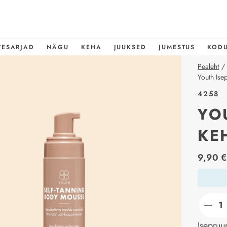
TESARJAD
NÄGU
KEHA
JUUKSED
JUMESTUS
KOD
Pealeht
/
Youth Ise
4258
YO
KE
price_l
9,90 €
Isepruu