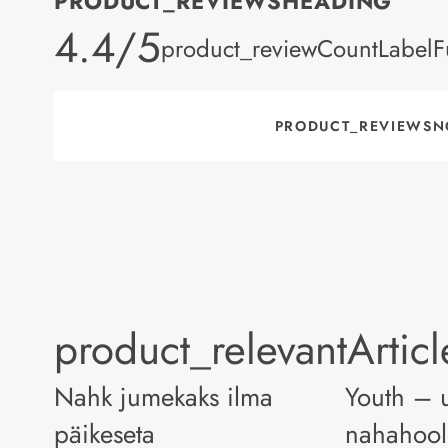
PRODUCT_REVIEWSHEADING
product_rating
4.4/5
product_reviewCountLabelFu
PRODUCT_REVIEWSN
product_relevantArtic
Nahk jumekaks ilma
Youth – 
päikeseta
nahahool