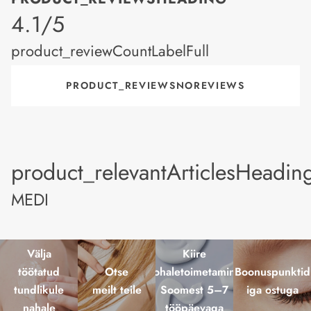
product_rating
4.1/5
product_reviewCountLabelFull
PRODUCT_REVIEWSNOREVIEWS
product_relevantArticlesHeadin
MEDI
Välja
Kiire
töötatud
Otse
kohaletoimetamine
Boonuspunktid
tundlikule
meilt teile
Soomest 5–7
iga ostuga
nahale
tööpäevaga