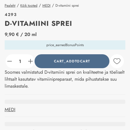
/
/
/
Pealeht
Kõik tooted
MEDI
D-vitamiini sprei
4293
D-VITAMIINI SPREI
price_label
9,90 €
/ 20 ml
price_earnedBonusPoints
CART_ADDTOCART
counter_current
Soomes valmistatud D-vitamiini sprei on kvaliteetne ja tõeliselt
lihtsalt kasutatav vitamiinipreparaat, mida pihustatakse suu
limaskestale.
MEDI