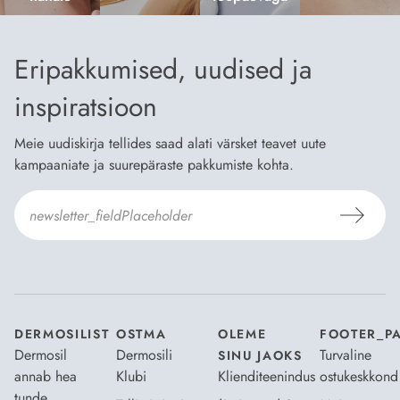
Eripakkumised, uudised ja
inspiratsioon
Meie uudiskirja tellides saad alati värsket teavet uute
kampaaniate ja suurepäraste pakkumiste kohta.
Nõustun Dermosili
tellimistingimuste
- ja
andmekaitsepoliitikaga
.
*
DERMOSILIST
OSTMA
OLEME
FOOTER_P
Dermosil
Dermosili
Turvaline
SINU JAOKS
annab hea
Klubi
Klienditeenindus
ostukeskkond
tunde