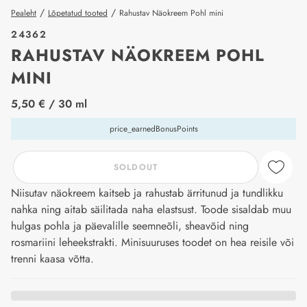
/
/
Pealeht
Lõpetatud tooted
Rahustav Näokreem Pohl mini
24362
RAHUSTAV NÄOKREEM POHL
MINI
price_label
5,50 €
/ 30 ml
price_earnedBonusPoints
SOLDOUT
Niisutav näokreem kaitseb ja rahustab ärritunud ja tundlikku
nahka ning aitab säilitada naha elastsust. Toode sisaldab muu
hulgas pohla ja päevalille seemneõli, sheavõid ning
rosmariini leheekstrakti. Minisuuruses toodet on hea reisile või
trenni kaasa võtta.