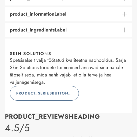
product_informationLabel
product_ingredientsLabel
SKIN SOLUTIONS
Spetsiaalselt välja töötatud kvaliteetne näohooldus. Sarja
Skin Solutions toodete toimeained annavad sinu nahale
täpselt seda, mida nahk vajab, et olla terve ja hea
väljanägemisega.
PRODUCT_SERIESBUTTONLABEL
PRODUCT_REVIEWSHEADING
product_rating
4.5/5