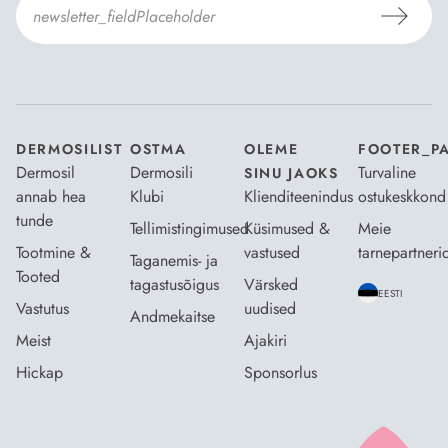
Nõustun Dermosili
tellimistingimuste
- ja
andmekaitsepoliitikaga
.
*
DERMOSILIST
OSTMA
OLEME
FOOTER_P
Dermosil
Dermosili
Turvaline
SINU JAOKS
annab hea
Klubi
Klienditeenindus
ostukeskkond
tunde
Tellimistingimused
Küsimused &
Meie
Tootmine &
vastused
tarnepartneri
Taganemis- ja
Tooted
tagastusõigus
Värsked
EESTI
Vastutus
uudised
Andmekaitse
Meist
Ajakiri
Hickap
Sponsorlus