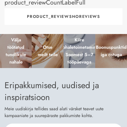
product_reviewCountLabelFull
PRODUCT_REVIEWSNOREVIEWS
Välja
Kiire
töötatud
Otse
kohaletoimetamine
Boonuspunktid
tundlikule
meilt teile
Soomest 5–7
iga ostuga
nahale
tööpäevaga
Eripakkumised, uudised ja
inspiratsioon
Meie uudiskirja tellides saad alati värsket teavet uute
kampaaniate ja suurepäraste pakkumiste kohta.